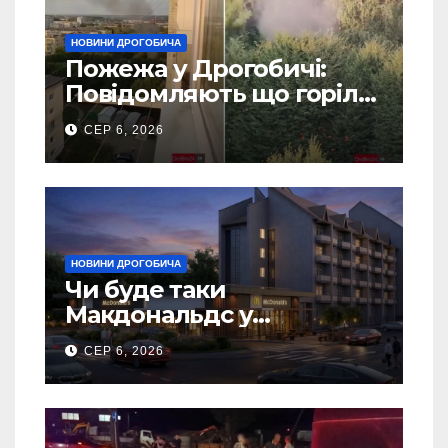
НОВИНИ ДРОГОБИЧА
Пожежа у Дрогобичі:
Повідомляють що горіло
5 гаражів (Відео)
СЕР 6, 2026
НОВИНИ ДРОГОБИЧА
Чи буде таки
Макдональдс у
Дрогобичі? (Фото)
СЕР 6, 2026