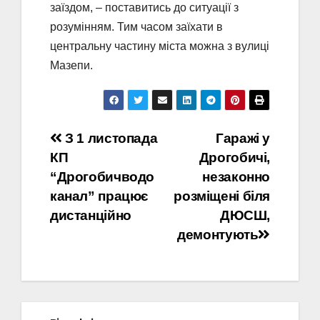
заїздом, – поставитись до ситуації з
розумінням. Тим часом заїхати в
центральну частину міста можна з вулиці
Мазепи.
Навігація
З 1 листопада
Гаражі у
КП
Дрогобичі,
записів
“Дрогобичводо
незаконно
канал” працює
розміщені біля
дистанційно
ДЮСШ,
демонтують