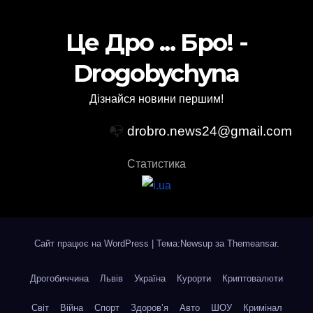
Це Дро ... Бро! -
Drogobychyna
Дізнайся новини першим!
📭
drobro.news24@gmail.com
Статистика
Сайт працює на WordPress
|
Тема:Newsup за
Themeansar
.
Дрогобиччина
Львів
Україна
Курорти
Криптовалюти
Світ
Війна
Спорт
Здоров’я
Авто
ШОУ
Кримінал