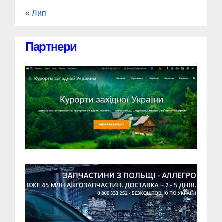
« Лип
Партнери