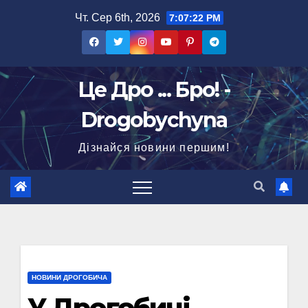
Перейти
Чт. Сер 6th, 2026
7:07:23 PM
до
вмісту
Це Дро ... Бро! -
Drogobychyna
Дізнайся новини першим!
НОВИНИ ДРОГОБИЧА
У Дрогобичі