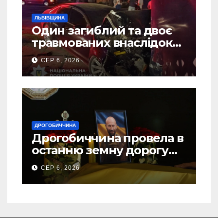
ЛЬВІВЩИНА
Один загиблий та двоє
травмованих внаслідок
ДТП на Самбірщині
СЕР 6, 2026
ДРОГОБИЧЧИНА
Дрогобиччина провела в
останню земну дорогу
свого Захисника – Олега
СЕР 6, 2026
Торського