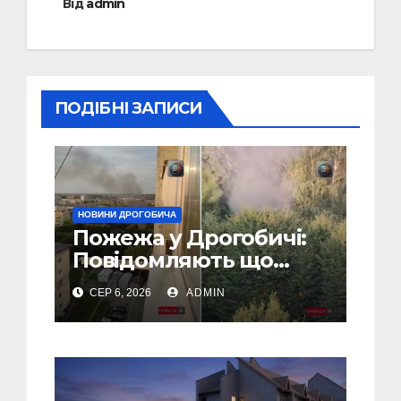
Від
admin
ПОДІБНІ ЗАПИСИ
НОВИНИ ДРОГОБИЧА
Пожежа у Дрогобичі:
Повідомляють що
горіло 5 гаражів
СЕР 6, 2026
ADMIN
(Відео)