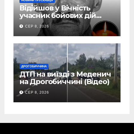
НОВИНИ ТРУСКАВЦЯ
Відійшов у Вічність
учасник бойових дій
Василь Іваникович зі
СЕР 8, 2026
Станилі
ДРОГОБИЧЧИНА
ДТП на виїзді з Меденич
на Дрогобиччині (Відео)
СЕР 8, 2026