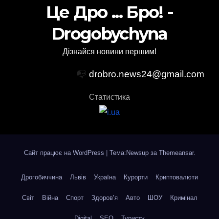
Це Дро ... Бро! -
Drogobychyna
Дізнайся новини першим!
📭
drobro.news24@gmail.com
Статистика
Сайт працює на WordPress
|
Тема:Newsup за
Themeansar
.
Дрогобиччина
Львів
Україна
Курорти
Криптовалюти
Світ
Війна
Спорт
Здоров’я
Авто
ШОУ
Кримінал
Digital
SEO
Туристу