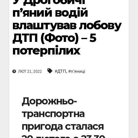
п’яний водій
влаштував лобову
ДТП (Фото) – 5
потерпілих
,
#ДТП
#п'яниці
ЛЮТ 21, 2022
Дорожньо-
транспортна
пригода сталася