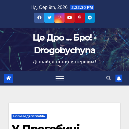
Перейти
Нд. Сер 9th, 2026
2:22:31 PM
до
вмісту
Це Дро ... Бро! -
Drogobychyna
Дізнайся новини першим!
НОВИНИ ДРОГОБИЧА
У Дрогобичі