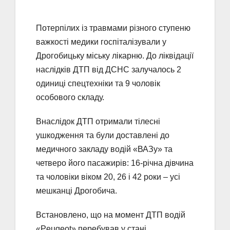
Потерпілих із травмами різного ступеню
важкості медики госпіталізували у
Дрогобицьку міську лікарню. До ліквідації
наслідків ДТП від ДСНС залучалось 2
одиниці спецтехніки та 9 чоловік
особового складу.
Внаслідок ДТП отримали тілесні
ушкодження та були доставлені до
медичного закладу водій «ВАЗу» та
четверо його пасажирів: 16-річна дівчина
та чоловіки віком 20, 26 і 42 роки – усі
мешканці Дрогобича.
Встановлено, що на момент ДТП водій
«Peugeot» перебував у стані