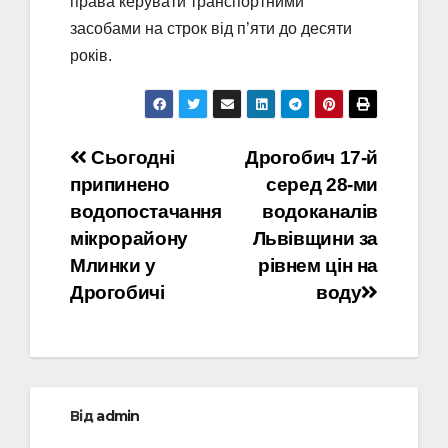
права керувати транспортними
засобами на строк від п’яти до десяти
років.
Навігація
Сьогодні
Дрогобич 17-й
припинено
серед 28-ми
записів
водопостачання
водоканалів
мікрорайону
Львівщини за
Млинки у
рівнем цін на
Дрогобичі
воду
Від
admin