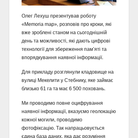
Олег Лехуш презентував роботу
«Memoria map», розповів про кроки, які
вже зроблені станом на сьогоднішній
день та можливості, які дають цифрові
технології для збереження пам’яті та
впорядкування наявної інформації.
Для прикладу розглянули кладовище на
вулиці Мекелити у Стебнику, яке займає
близько 61 га та має 6 500 поховань.
Ми проводимо повне оцифрування
наявної інформації, вказуємо геолокацію
кожної могили, проводимо
фотофіксацію. Так напрацьовується
єдина база даних, яка дає розуміння