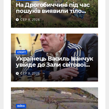
На Дрогобиччині під час
пошуків виявили тіло
зниклого чоловіка
СЕР 8, 2026
СПОРТ
Українець Василь Іванчук
увійде до Зали світової
шахової слави
СЕР 8, 2026
ВІЙНА