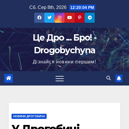
Перейти
Сб. Сер 8th, 2026
12:20:05 PM
до
вмісту
Це Дро ... Бро! -
Drogobychyna
Дізнайся новини першим!
НОВИНИ ДРОГОБИЧА
У Дрогобичі