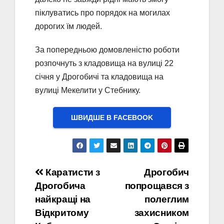
піклуватись про порядок на могилах
дорогих їм людей.
За попередньою домовленістю роботи
розпочнуть з кладовища на вулиці 22
січня у Дрогобичі та кладовища на
вулиці Мекелити у Стебнику.
ШВИДШЕ В FACEBOOK
Навігація
Каратисти з
Дрогобич
Дрогобича
попрощався з
записів
найкращі на
полеглим
Відкритому
захисником