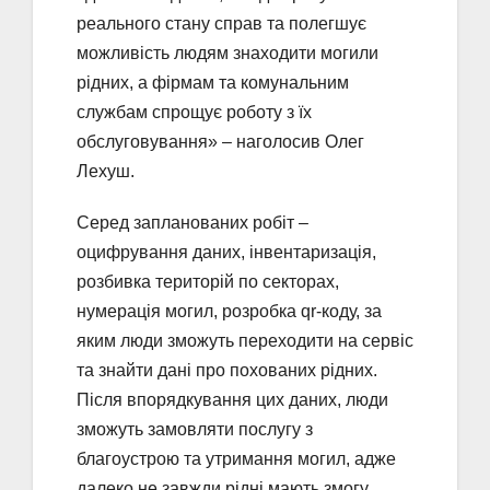
реального стану справ та полегшує
можливість людям знаходити могили
рідних, а фірмам та комунальним
службам спрощує роботу з їх
обслуговування» – наголосив Олег
Лехуш.
Серед запланованих робіт –
оцифрування даних, інвентаризація,
розбивка територій по секторах,
нумерація могил, розробка qr-коду, за
яким люди зможуть переходити на сервіс
та знайти дані про похованих рідних.
Після впорядкування цих даних, люди
зможуть замовляти послугу з
благоустрою та утримання могил, адже
далеко не завжди рідні мають змогу