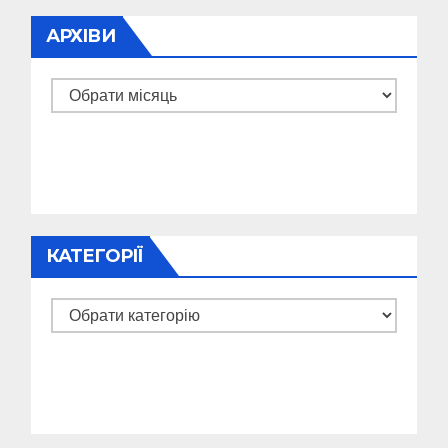
АРХІВИ
Архіви
КАТЕГОРІЇ
Категорії