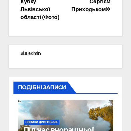
Кубку
Сергієм
Львівської
Приходьком
області (Фото)
Від
admin
ПОДІБНІ ЗАПИСИ
НОВИНИ ДРОГОБИЧА
Під час вчорашньої