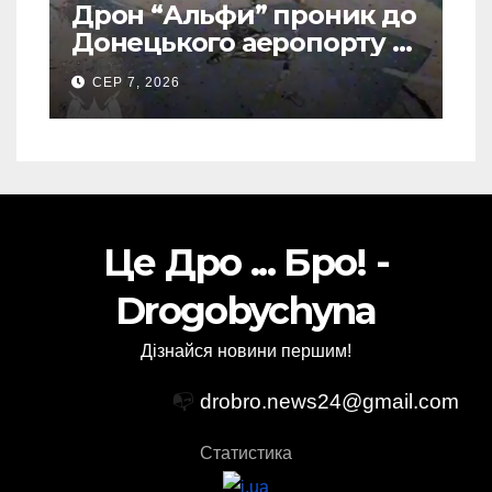
Дрон “Альфи” проник до
Донецького аеропорту та
спалив “Шахед” ще до
СЕР 7, 2026
запуску
Це Дро ... Бро! -
Drogobychyna
Дізнайся новини першим!
📭
drobro.news24@gmail.com
Статистика