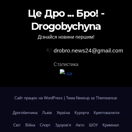
Це Дро ... Бро! -
Drogobychyna
Дізнайся новини першим!
📭
drobro.news24@gmail.com
Статистика
Сайт працює на WordPress
|
Тема:Newsup за
Themeansar
.
Дрогобиччина
Львів
Україна
Курорти
Криптовалюти
Світ
Війна
Спорт
Здоров’я
Авто
ШОУ
Кримінал