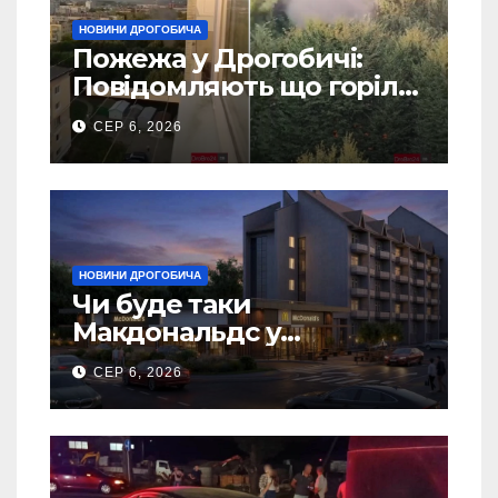
НОВИНИ ДРОГОБИЧА
Пожежа у Дрогобичі:
Повідомляють що горіло
5 гаражів (Відео)
СЕР 6, 2026
НОВИНИ ДРОГОБИЧА
Чи буде таки
Макдональдс у
Дрогобичі? (Фото)
СЕР 6, 2026