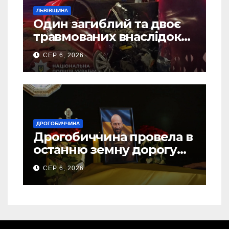
ЛЬВІВЩИНА
Один загиблий та двоє
травмованих внаслідок
ДТП на Самбірщині
СЕР 6, 2026
ДРОГОБИЧЧИНА
Дрогобиччина провела в
останню земну дорогу
свого Захисника – Олега
СЕР 6, 2026
Торського