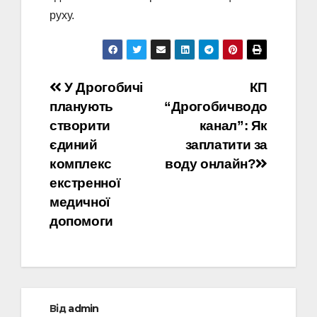
руху.
Навігація
У Дрогобичі
КП
планують
“Дрогобичводо
записів
створити
канал”: Як
єдиний
заплатити за
комплекс
воду онлайн?
екстренної
медичної
допомоги
Від
admin