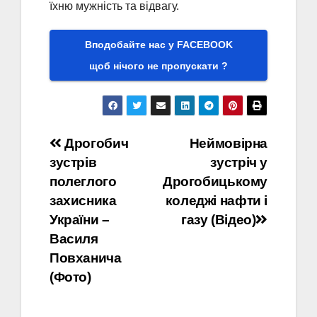
їхню мужність та відвагу.
Вподобайте нас у FACEBOOK
щоб нічого не пропускати ?
Навігація
Дрогобич
Неймовірна
зустрів
зустріч у
записів
полеглого
Дрогобицькому
захисника
коледжі нафти і
України –
газу (Відео)
Василя
Повханича
(Фото)