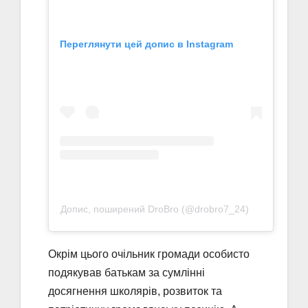
Переглянути цей допис в Instagram
Допис, поширений DroBro (@drobro7_24)
Окрім цього очільник громади особисто
подякував батькам за сумлінні
досягнення школярів, розвиток та