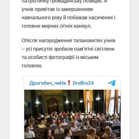
патріотичну громадянську позицію. А
учнів привітав із завершенням
навчального року й побажав насичених і
головне мирних літніх канікул.
Опісля нагородження талановитих учнів
– усі присутні зробили пам’ятні світлини
та особисті фотографії із міським
головою.