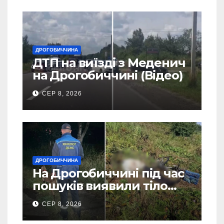
ДРОГОБИЧЧИНА
ДТП на виїзді з Меденич
на Дрогобиччині (Відео)
СЕР 8, 2026
ДРОГОБИЧЧИНА
На Дрогобиччині під час
пошуків виявили тіло
зниклого чоловіка (Фото)
СЕР 8, 2026