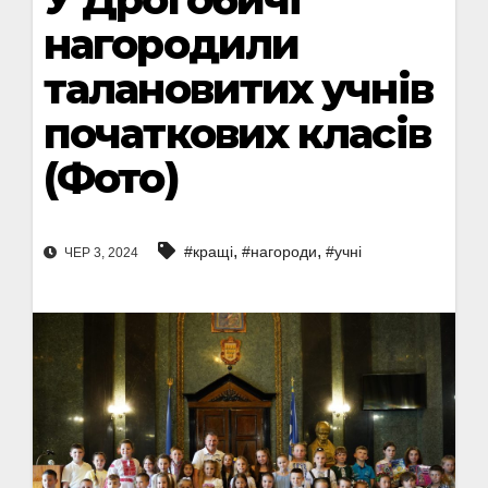
нагородили
талановитих учнів
початкових класів
(Фото)
,
,
#кращі
#нагороди
#учні
ЧЕР 3, 2024