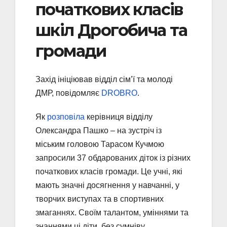
початкових класів
шкіл Дрогобича та
громади
Захід ініціював відділ сім’ї та молоді
ДМР, повідомляє
DROBRO
.
Як
розповіла
керівниця відділу
Олександра Пашко – на зустріч із
міським головою Тарасом Кучмою
запросили 37 обдарованих діток із різних
початкових класів громади. Це учні, які
мають значні досягнення у навчанні, у
творчих виступах та в спортивних
змаганнях. Своїм талантом, уміннями та
знаннями ці діти, без сумніву,