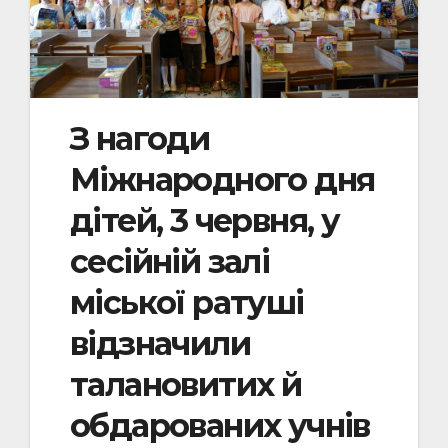
З нагоди
Міжнародного дня
дітей, 3 червня, у
сесійній залі
міської ратуші
відзначили
талановитих й
обдарованих учнів