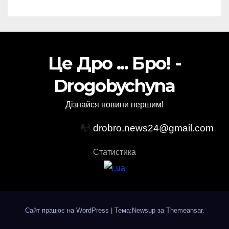
Це Дро ... Бро! -
Drogobychyna
Дізнайся новини першим!
📭
drobro.news24@gmail.com
Статистика
Сайт працює на WordPress
|
Тема:Newsup за
Themeansar
.