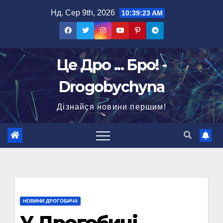
Перейти
Нд. Сер 9th, 2026
10:39:24 AM
до
вмісту
Це Дро ... Бро! -
Drogobychyna
Дізнайся новини першим!
НОВИНИ ДРОГОБИЧА
У Дрогобичі