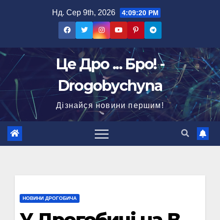
Перейти
Нд. Сер 9th, 2026
4:09:21 PM
до
вмісту
Це Дро ... Бро! -
Drogobychyna
Дізнайся новини першим!
НОВИНИ ДРОГОБИЧА
У Дрогобичі на В.