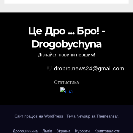
Це Дро ... Бро! -
Drogobychyna
Дізнайся новини першим!
📭
drobro.news24@gmail.com
Статистика
Сайт працює на WordPress
|
Тема:Newsup за
Themeansar
.
Дрогобиччина
Львів
Україна
Курорти
Криптовалюти