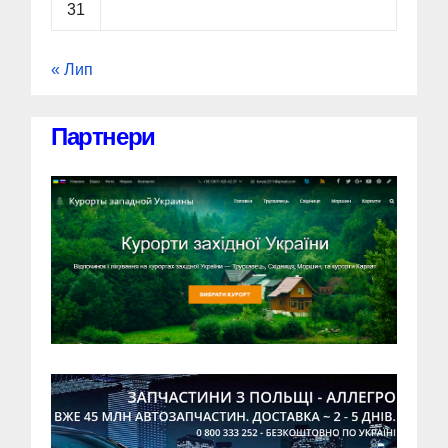
31
« Лип
Партнери