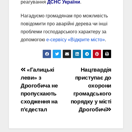
реагування
ДСНС України
.
Нагадуємо громадянам про можливість
повідомити про аварійні дерева чи інші
проблеми господарського характеру за
допомогою
е-сервісу «Відкрите місто»
.
Навігація
«Галицькі
Нацгвардія
леви» з
приступає до
записів
Дрогобича не
охорони
пропускають
громадського
сходження на
порядку у місті
п’єдестал
Дрогобичі