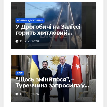
НОВИНИ ДРОГОБИЧА
У Дрогобичі на Заліссі
горить житловий
будинок (Відео)
СЕР 9, 2026
СВІТ
“Щось змінилося”, –
Туреччина запросила у
США дозвіл передати
СЕР 9, 2026
Україні ATACMS та M270