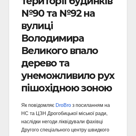
території будинків
№90 та №92 на
вулиці
Володимира
Великого впало
дерево та
унеможливило рух
пішохідною зоною
Як повідомляє
DroBro
з посиланням на
НС та ЦЗН Дрогобицької міської ради,
наслідки негоди ліквідували фахівці
Другого спеціального центру швидкого