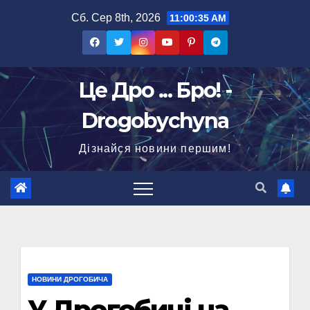
Перейти
Сб. Сер 8th, 2026
11:00:36 AM
до
вмісту
Це Дро ... Бро! -
Drogobychyna
Дізнайся новини першим!
НОВИНИ ДРОГОБИЧА
У Дрогобичі на