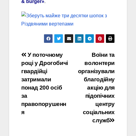
& burger»
.
Навігація
У поточному
Воїни та
році у Дрогобичі
волонтери
записів
гвардійці
організували
затримали
благодійну
понад 200 осіб
акцію для
за
підопічних
правопорушенн
центру
я
соціальних
служб