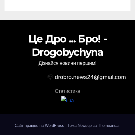
Це Дро ... Бро! -
Drogobychyna
Дізнайся новини першим!
📭
drobro.news24@gmail.com
Статистика
Сайт працює на WordPress
|
Тема:Newsup за
Themeansar
.