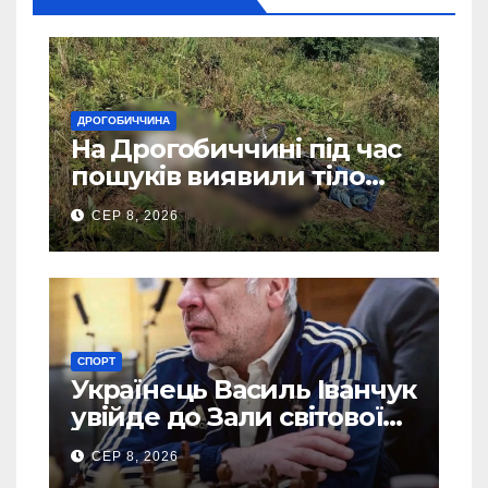
ДРОГОБИЧЧИНА
На Дрогобиччині під час
пошуків виявили тіло
зниклого чоловіка
СЕР 8, 2026
СПОРТ
Українець Василь Іванчук
увійде до Зали світової
шахової слави
СЕР 8, 2026