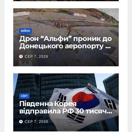
ВІЙНА
Дрон “Альфи” проник до
Донецького аеропорту та
спалив “Шахед” ще до
СЕР 7, 2026
запуску
СВІТ
Південна Корея
відправила РФ 30 тисяч
тонн авіапалива
СЕР 7, 2026