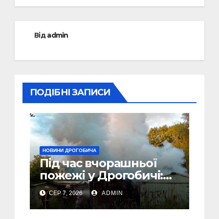
Від
admin
ПОДІБНІ ЗАПИСИ
НОВИНИ ДРОГОБИЧА
Під час вчорашньої
пожежі у Дрогобичі:
“врятовано” 4 гаражі
СЕР 7, 2026
ADMIN
(Відео)