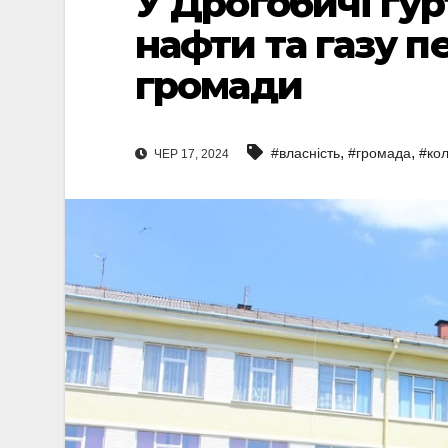
У Дрогобичі гу
нафти та газу п
громади
,
,
#власність
#громада
#кол
ЧЕР 17, 2024