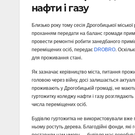
нафти і газу
Близько року тому сесія Дрогобицької міської 
проханням передати на баланс громади приміщ
провести ремонтні робити занедбаного примі
переміщених осіб, передає
DROBRO
. Оскіль
для проживання стані.
Як зазначає керівництво міста, питання прож
головою через війну, досі залишається актуаль
проживають у Дрогобицькій громаді, не мають
гуртожитку коледжу нафти і газу розглядають
числа переміщених осіб.
Будівлю гуртожитка не використовували вже по
ньому ростуть дерева. Благодійні фонди, які
поставили нам умову — будівля має перебуват