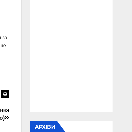
я за
іце-
ання
о)
АРХІВИ