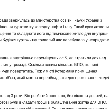
ради звернулась до Міністерства освіти і науки України з
ення гуртожитку коледжу нафти і газу. Такий крок дозволи
щення та обладнати його під тимчасове житло для внутрішн
ки будівля гуртожитку тривалий час перебувало у непридатн
ивання внутрішньо переміщених осіб, які втратили дах над
ним у громаді. Оскільки велика кількість ВПО, які нині
 куди повертатись. Тож у місті Котермака приміщення
 як об’єкт, який можна переобладнати для проживання людей
над 3 роки. Він розбитий повністю, без вікон та дверей, на
 готові були вкладати гроші в облаштування житла для ВПО,
и в комунальній власності. Тоді ми звернулися до уряду з