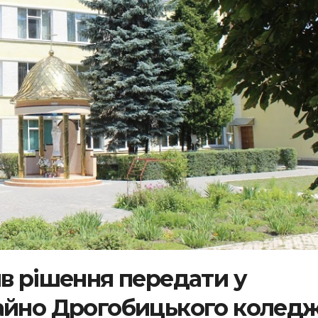
ив рішення передати у
майно Дрогобицького колед