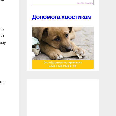
Допомога хвостикам
ть
ьо
ому
 із