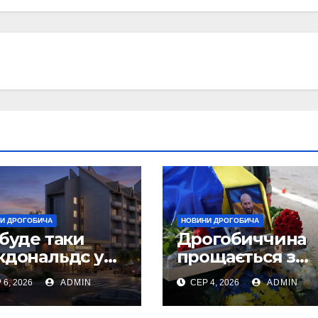
И ДРОГОБИЧА
НОВИНИ ДРОГОБИЧА
буде таки
Дрогобиччина
кдональдс у
прощається з
огобичі?
полеглим Воїн
 6, 2026
ADMIN
СЕР 4, 2026
ADMIN
то)
Олегом Торськ