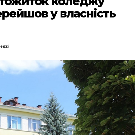
ртожиток коледжу
ерейшов у власність
еджі