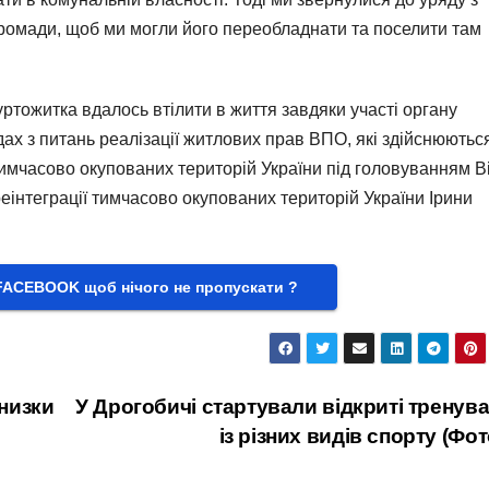
громади, щоб ми могли його переобладнати та поселити там
тожитка вдалось втілити в життя завдяки участі органу
х з питань реалізації житлових прав ВПО, які здійснюютьс
тимчасово окупованих територій України під головуванням В
реінтеграції тимчасово окупованих територій України Ірини
FACEBOOK щоб нічого не пропускати ?
низки
У Дрогобичі стартували відкриті тренув
із різних видів спорту (Фот