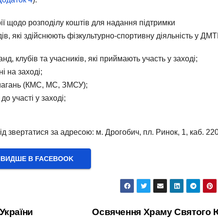
рії щодо розподілу коштів для надання підтримки
в, які здійснюють фізкультурно-спортивну діяльність у ДМТ
нд, клубів та учасників, які приймають участь у заході;
ні на заході;
змагань (КМС, МС, ЗМСУ);
до участі у заході;
 звертатися за адресою: м. Дрогобич, пл. Ринок, 1, каб. 220
ВИДШЕ В FACEBOOK
України
Освячення Храму Святого 