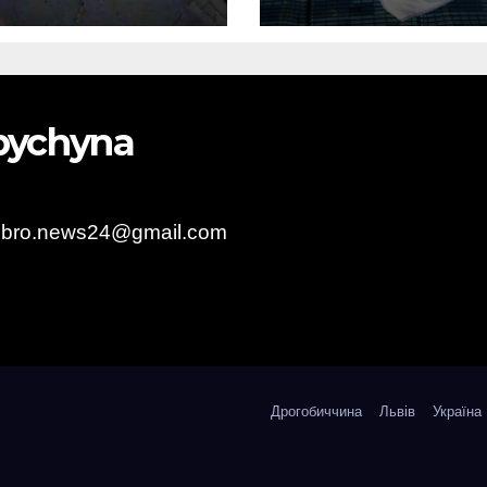
опорту та
авіапалива
лив “Шахед”
до запуску
obychyna
obro.news24@gmail.com
Дрогобиччина
Львів
Україна