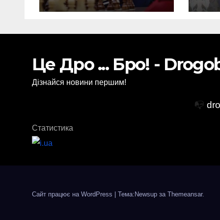
шахової слави
аер
спа
ще 
Це Дро ... Бро! - Drog
Дізнайся новини першим!
📭
dr
Статистика
Сайт працює на WordPress
|
Тема:Newsup за
Themeansar
.