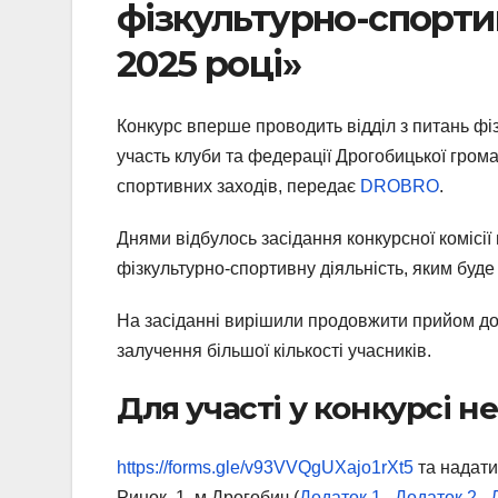
фізкультурно-спортив
2025 році»
Конкурс вперше проводить відділ з питань фі
участь клуби та федерації Дрогобицької гро
спортивних заходів, передає
DROBRO
.
Днями відбулось засідання конкурсної комісі
фізкультурно-спортивну діяльність, яким буд
На засіданні вирішили продовжити прийом доку
залучення більшої кількості учасників.
Для участі у конкурсі н
https://forms.gle/v93VVQgUXajo1rXt5
та надати
Ринок, 1, м.Дрогобич (
Додаток 1
,
Додаток 2
,