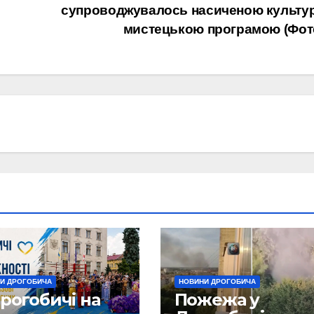
супроводжувалось насиченою культу
мистецькою програмою (Фот
И ДРОГОБИЧА
НОВИНИ ДРОГОБИЧА
рогобичі на
Пожежа у