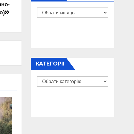
рно-
Архіви
о)
КАТЕГОРІЇ
Категорії