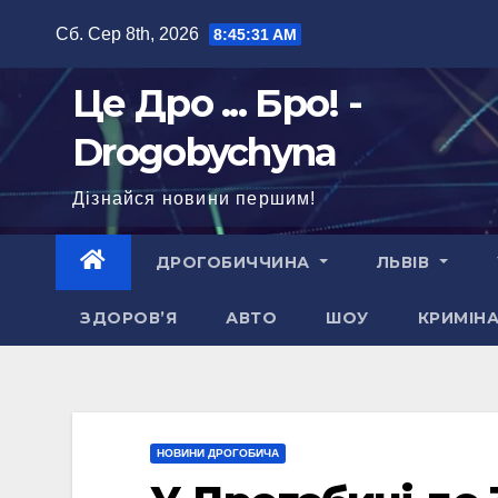
Перейти
Сб. Сер 8th, 2026
8:45:32 AM
до
вмісту
Це Дро ... Бро! -
Drogobychyna
Дізнайся новини першим!
ДРОГОБИЧЧИНА
ЛЬВІВ
ЗДОРОВ’Я
АВТО
ШОУ
КРИМІН
НОВИНИ ДРОГОБИЧА