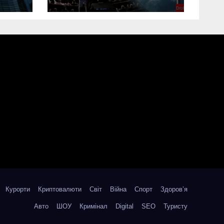
“пекельних
санкцій” проти
Росії
Курорти
Криптовалюти
Світ
Війна
Спорт
Здоров’я
Авто
ШОУ
Кримінал
Digital
SEO
Туристу