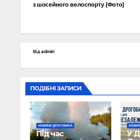
з шосейного велоспорту (Фото)
записів
Від
admin
ПОДІБНІ ЗАПИСИ
НОВИНИ ДРОГОБИЧА
НОВИН
Під час
У Д