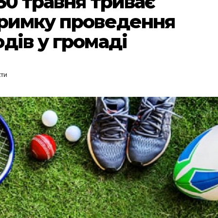
30 травня триває
тримку проведення
дів у громаді
ти