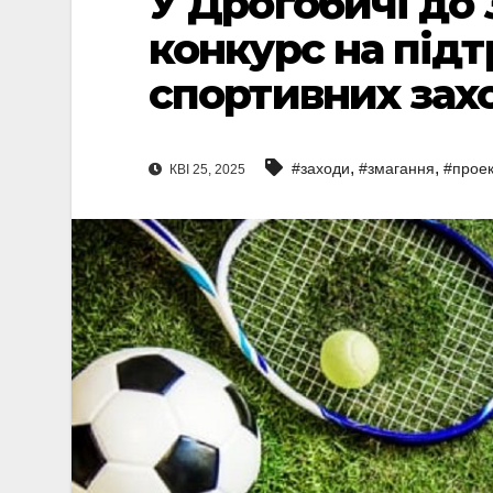
У Дрогобичі до 
конкурс на під
спортивних захо
,
,
#заходи
#змагання
#проек
КВІ 25, 2025