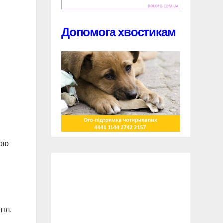
Допомога хвостикам
тою
 пл.