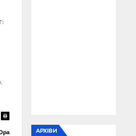
Г:
.
АРХІВИ
Юра