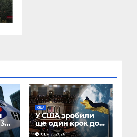
США
я
У США зробили
 30
ще один крок до
введення
СЕР 7, 2026