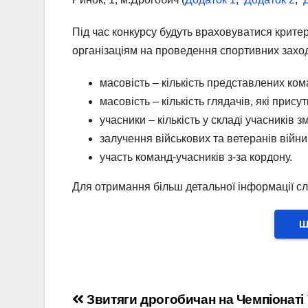
Під час конкурсу будуть враховуватися крите
організаціям на проведення спортивних заході
масовість – кількість представлених кома
масовість – кількість глядачів, які присут
учасники – кількість у складі учасників 
залучення військових та ветеранів війни 
участь команд-учасників з-за кордону.
Для отримання більш детальної інформації слід
Ш
Навігація
Звитяги дрогобичан на Чемпіонаті 