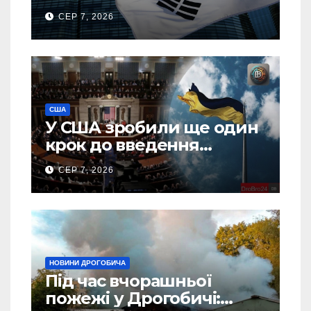
тонн авіапалива
СЕР 7, 2026
США
У США зробили ще один
крок до введення
“пекельних санкцій”
СЕР 7, 2026
проти Росії
НОВИНИ ДРОГОБИЧА
Під час вчорашньої
пожежі у Дрогобичі: