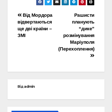
Навігація
Від Мордора
Рашисти
відвертаються
планують
записів
ще дві країни –
“дике”
ЗМІ
розмінування
Маріуполя
(Перехоплення)
Від
admin