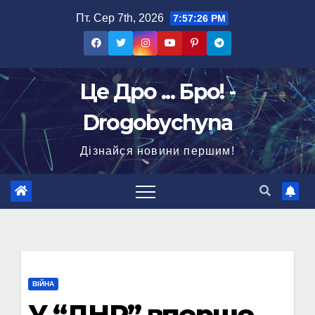
Перейти
Пт. Сер 7th, 2026
7:57:27 PM
до
вмісту
Це Дро ... Бро! -
Drogobychyna
Дізнайся новини першим!
ВІЙНА
У “ДНР” вперше