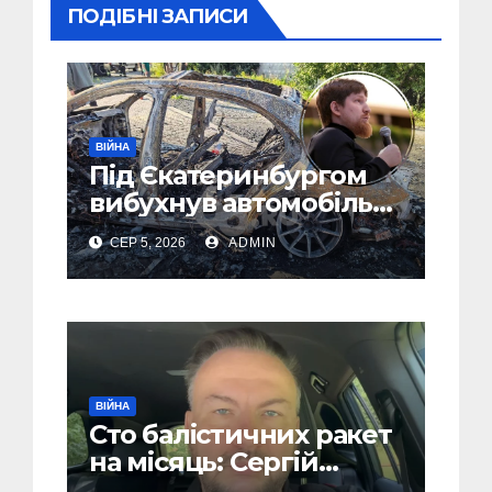
ПОДІБНІ ЗАПИСИ
ВІЙНА
Під Єкатеринбургом
вибухнув автомобіль
голови компанії-
СЕР 5, 2026
ADMIN
виробника дронів
“Упир” – перші
подробиці
ВІЙНА
Сто балістичних ракет
на місяць: Сергій
“Флеш” закликав