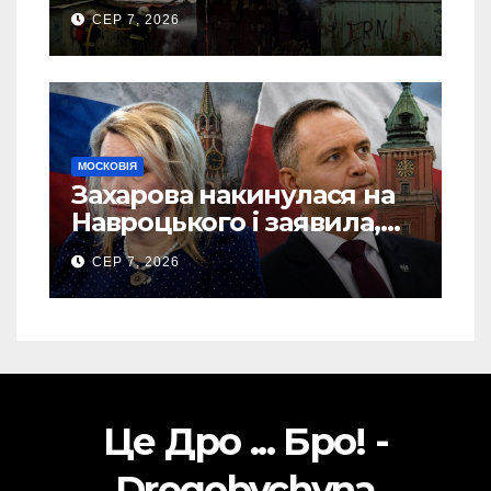
“врятовано” 4 гаражі
СЕР 7, 2026
(Відео)
МОСКОВІЯ
Захарова накинулася на
Навроцького і заявила,
що Польща зобов’язана
СЕР 7, 2026
існуванням Сталіну
Це Дро ... Бро! -
Drogobychyna