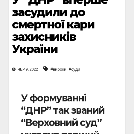
засудили до
смертної кари
захисників
України
,
#вироки
#суди
ЧЕР 9, 2022
У формуванні
“ДНР” так званий
“Верховний суд”