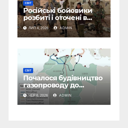
СВІТ
Російські бойовики
розбиті і оточені в
Малі: посольство РФ
ЛИП 4, 2026
ADMIN
йде на крайні заходи
СВІТ
Почалося будівництво
газопроводу до
Європи в обхід рф
ЧЕР 6, 2026
ADMIN