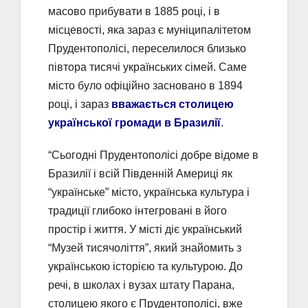
масово прибувати в 1885 році, і в
місцевості, яка зараз є муніципалітетом
Прудентополісі, переселилося близько
півтора тисячі українських сімей. Саме
місто було офіційно засновано в 1894
році, і зараз
вважається столицею
української громади в Бразилії
.
“Сьогодні Прудентополісі добре відоме в
Бразилії і всій Південній Америці як
“українське” місто, українська культура і
традиції глибоко інтегровані в його
простір і життя. У місті діє український
“Музей тисячоліття”, який знайомить з
українською історією та культурою. До
речі, в школах і вузах штату Парана,
столицею якого є Прудентополісі, вже