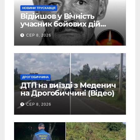
НОВИНИ ТРУСКАВЦЯ
Відійшов у Вічність
учасник бойових дій
Василь Іваникович зі
СЕР 8, 2026
Станилі
ДРОГОБИЧЧИНА
ДТП на виїзді з Меденич
на Дрогобиччині (Відео)
СЕР 8, 2026