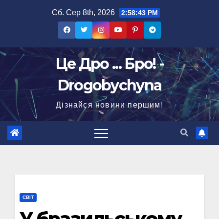
Перейти
Сб. Сер 8th, 2026
2:58:44 PM
до
вмісту
Це Дро ... Бро! -
Drogobychyna
Дізнайся новини першим!
СВІТ
У бразильському