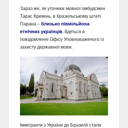
Зараз же, як уточнює мовної омбудсмен
Тарас Кремінь, в бразильському штаті
Парана –
близько півмільйона
етнічних українців
, йдеться в
повідомленні Офісу Уповноваженого із
захисту державної мови.
Іммігранти з України до Бразилії стали