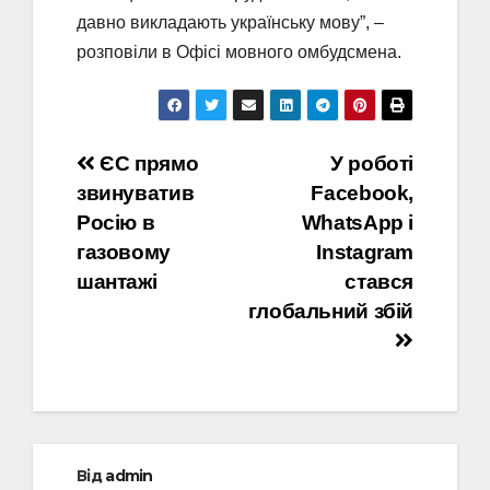
давно викладають українську мову”, –
розповіли в Офісі мовного омбудсмена.
Навігація
ЄС прямо
У роботі
звинуватив
Facebook,
записів
Росію в
WhatsApp і
газовому
Instagram
шантажі
стався
глобальний збій
Від
admin