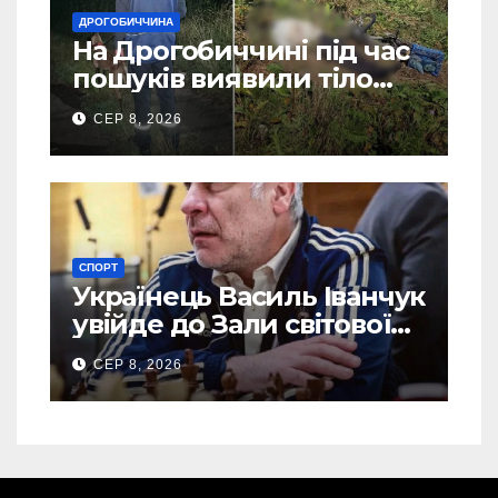
ДРОГОБИЧЧИНА
На Дрогобиччині під час
пошуків виявили тіло
зниклого чоловіка (Фото)
СЕР 8, 2026
СПОРТ
Українець Василь Іванчук
увійде до Зали світової
шахової слави
СЕР 8, 2026