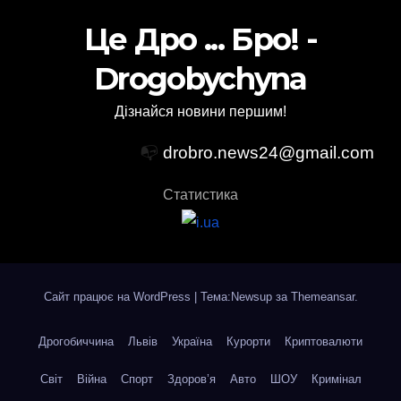
Це Дро ... Бро! -
Drogobychyna
Дізнайся новини першим!
📭
drobro.news24@gmail.com
Статистика
Сайт працює на WordPress
|
Тема:Newsup за
Themeansar
.
Дрогобиччина
Львів
Україна
Курорти
Криптовалюти
Світ
Війна
Спорт
Здоров’я
Авто
ШОУ
Кримінал