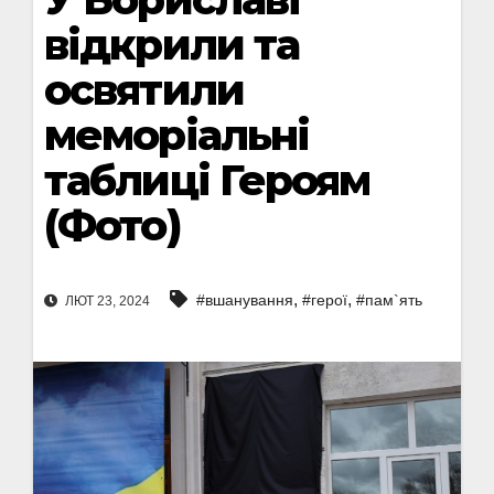
відкрили та
освятили
меморіальні
таблиці Героям
(Фото)
,
,
#вшанування
#герої
#пам`ять
ЛЮТ 23, 2024