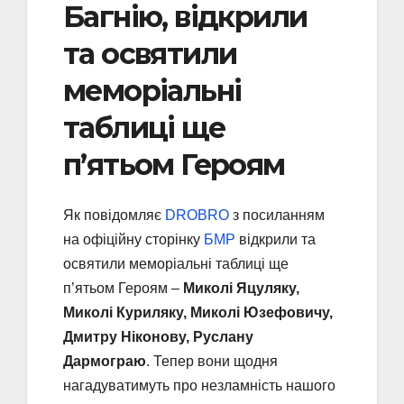
Багнію, відкрили
та освятили
меморіальні
таблиці ще
п’ятьом Героям
Як повідомляє
DROBRO
з посиланням
на офіційну сторінку
БМР
відкрили та
освятили меморіальні таблиці ще
п’ятьом Героям –
Миколі Яцуляку,
Миколі Куриляку, Миколі Юзефовичу,
Дмитру Ніконову, Руслану
Дармограю
. Тепер вони щодня
нагадуватимуть про незламність нашого