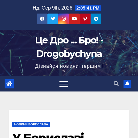
Перейти
Нд. Сер 9th, 2026
2:05:43 PM
до
вмісту
Це Дро ... Бро! -
Drogobychyna
Дізнайся новини першим!
НОВИНИ БОРИСЛАВА
У Бориславі