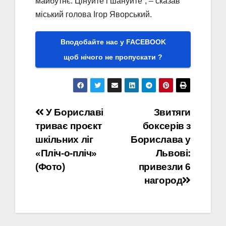
майбутнє. Цінуйте і шануйте”, – сказав
міський голова Ігор Яворський.
Вподобайте нас у FACEBOOK
щоб нічого не пропускати ?
Навігація
У Бориславі
Звитяги
триває проєкт
боксерів з
записів
шкільних ліг
Борислава у
«Пліч-о-пліч»
Львові:
(Фото)
привезли 6
нагород