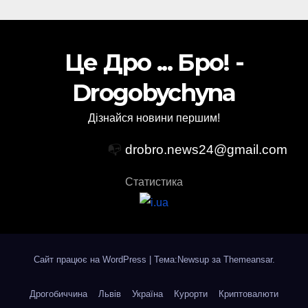
Це Дро ... Бро! -
Drogobychyna
Дізнайся новини першим!
📭
drobro.news24@gmail.com
Статистика
Сайт працює на WordPress
|
Тема:Newsup за
Themeansar
.
Дрогобиччина
Львів
Україна
Курорти
Криптовалюти