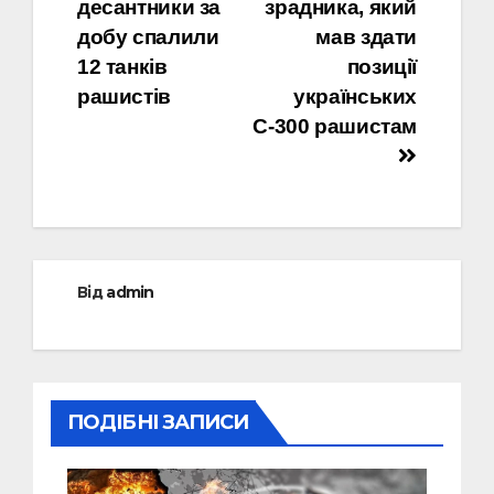
десантники за
зрадника, який
записів
добу спалили
мав здати
12 танків
позиції
рашистів
українських
С-300 рашистам
Від
admin
ПОДІБНІ ЗАПИСИ