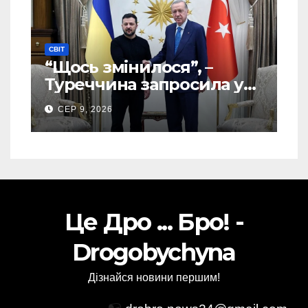
СВІТ
“Щось змінилося”, –
Туреччина запросила у
США дозвіл передати
СЕР 9, 2026
Україні ATACMS та M270
Це Дро ... Бро! -
Drogobychyna
Дізнайся новини першим!