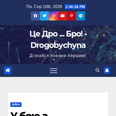
Перейти
Пн. Сер 10th, 2026
2:46:39 PM
до
вмісту
Це Дро ... Бро! -
Drogobychyna
Дізнайся новини першим!
ВІЙНА
У бою з