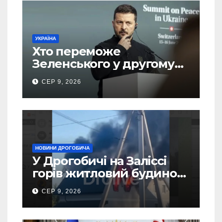
УКРАЇНА
Хто переможе
Зеленського у другому
турі виборів президента
СЕР 9, 2026
України – новий рейтинг
SOCIS
НОВИНИ ДРОГОБИЧА
У Дрогобичі на Заліссі
горів житловий будинок
(Відео)
СЕР 9, 2026