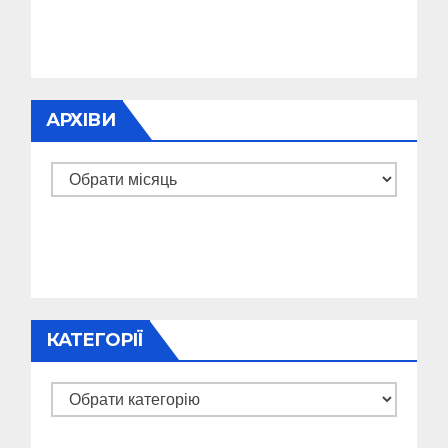
АРХІВИ
Архіви
КАТЕГОРІЇ
Категорії