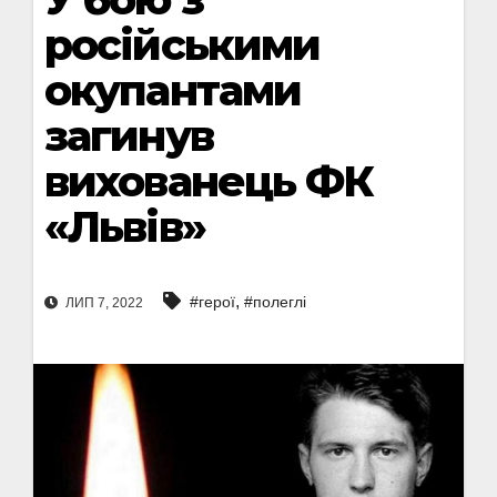
російськими
окупантами
загинув
вихованець ФК
«Львів»
,
#герої
#полеглі
ЛИП 7, 2022