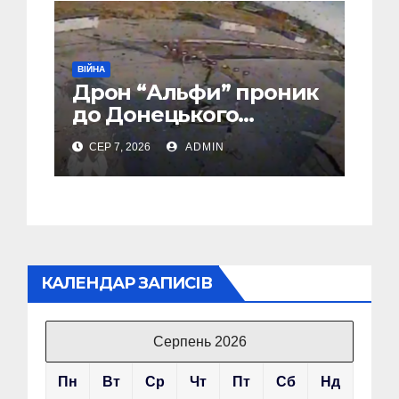
ВІЙНА
Дрон “Альфи” проник
до Донецького
аеропорту та спалив
СЕР 7, 2026
ADMIN
“Шахед” ще до запуску
КАЛЕНДАР ЗАПИСІВ
Серпень 2026
Пн
Вт
Ср
Чт
Пт
Сб
Нд