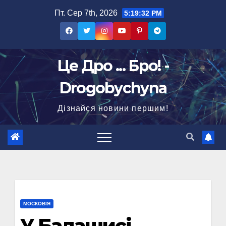
Перейти
Пт. Сер 7th, 2026
5:19:33 PM
до
вмісту
Це Дро ... Бро! -
Drogobychyna
Дізнайся новини першим!
МОСКОВІЯ
У Балашисі