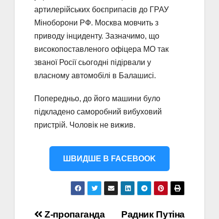
артилерійських боєприпасів до ГРАУ
Міноборони РФ. Москва мовчить з
приводу інциденту. Зазначимо, що
високопоставленого офіцера МО так
званої Росії сьогодні підірвали у
власному автомобілі в Балашисі.
Попередньо, до його машини було
підкладено саморобний вибуховий
пристрій. Чоловік не вижив.
ШВИДШЕ В FACEBOOK
Навігація
Z-пропаганда
Радник Путіна