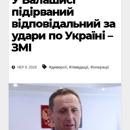
підірваний
відповідальний за
удари по Україні –
ЗМІ
,
,
#диверсії
#ліквідації
#операції
ЧЕР 9, 2026