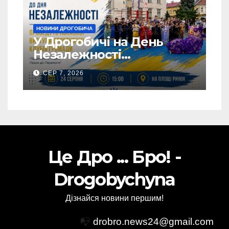
НОВИНИ ДРОГОБИЧА
У Дрогобичі на День
Незалежності
виступатимуть спортивні
СЕР 7, 2026
клубів громадии
Це Дро ... Бро! -
Drogobychyna
Дізнайся новини першим!
📭
drobro.news24@gmail.com