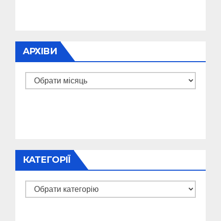
АРХІВИ
Архіви
КАТЕГОРІЇ
Категорії