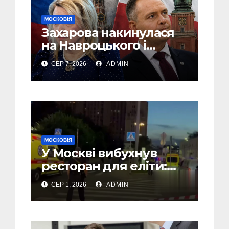
МОСКОВІЯ
Захарова накинулася
на Навроцького і
заявила, що Польща
СЕР 7, 2026
ADMIN
зобов’язана
існуванням Сталіну
МОСКОВІЯ
У Москві вибухнув
ресторан для еліти:
там міг бути Головком
СЕР 1, 2026
ADMIN
ВКС РФ Чайко і багато
військових – ЗМІ