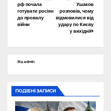
рф почала
Ушаков
записів
готувати росіян
розповів, чому
до провалу
відмовилися від
війни
удару по Києву
у вихідні
Від
admin
ПОДІБНІ ЗАПИСИ