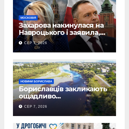
МОСКОВІЯ
Захарова накинулася на
Навроцького і заявила,
що Польща зобов’язана
СЕР 7, 2026
існуванням Сталіну
НОВИНИ БОРИСЛАВА
Бориславців закликають
ощадливо
використовувати воду
СЕР 7, 2026