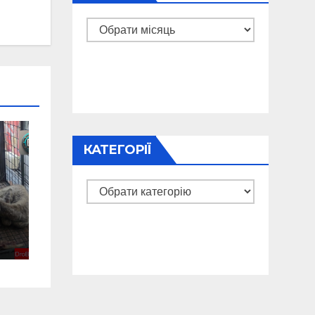
Архіви
КАТЕГОРІЇ
Категорії