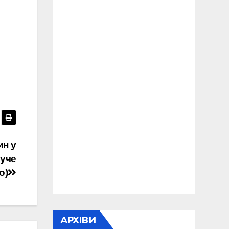
н у
буче
о)
АРХІВИ