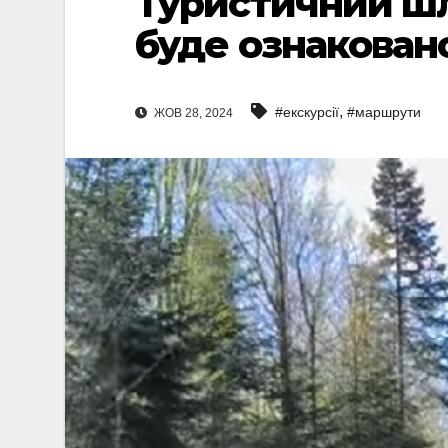
Туристичний шл
буде ознаковано
,
#екскурсії
#маршрути
ЖОВ 28, 2024