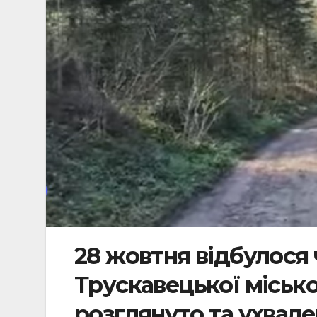
28 жовтня відбулося
Трускавецької місько
розглянуто та ухвале