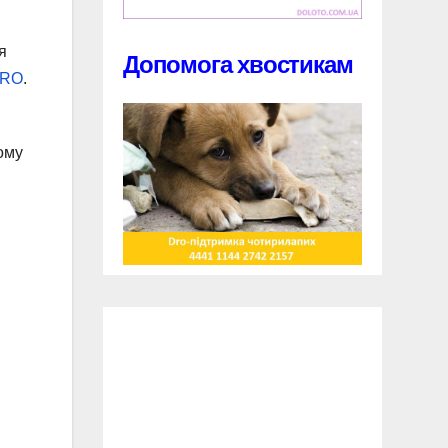
я
Допомога хвостикам
RO
.
ому