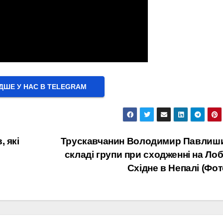
ШЕ У НАС В ТELEGRAM
, які
Трускавчанин Володимир Павлиши
складі групи при сходженні на Ло
Східне в Непалі (Фот