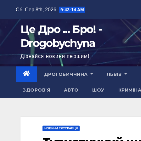
Перейти
Сб. Сер 8th, 2026
9:43:15 AM
до
вмісту
Це Дро ... Бро! -
Drogobychyna
Дізнайся новини першим!
ДРОГОБИЧЧИНА
ЛЬВІВ
ЗДОРОВ’Я
АВТО
ШОУ
КРИМІН
НОВИНИ ТРУСКАВЦЯ