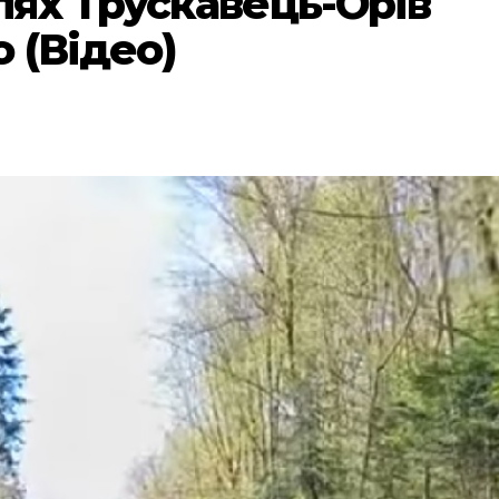
ях Трускавець-Орів
 (Відео)