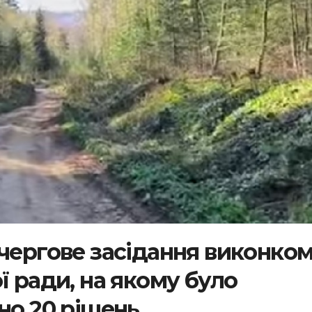
 чергове засідання виконко
ї ради, на якому було
но 20 рішень