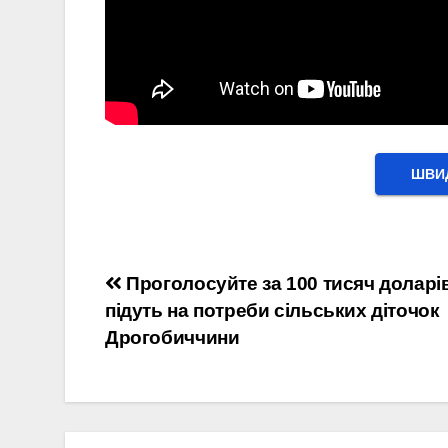
ШВИД
Навігація
Проголосуйте за 100 тисяч доларів
підуть на потреби сільських діточок
записів
Дрогобиччини