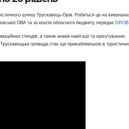
истичного шляху Трускавець-Орів. Робиться це на виконанн
вівської ОВА та за кошти обласного бюджету, передає
DROB
ційних стендів, а також знаків навігації та орієнтування.
я Трускавецька громада стає ще привабливішою в туристичн