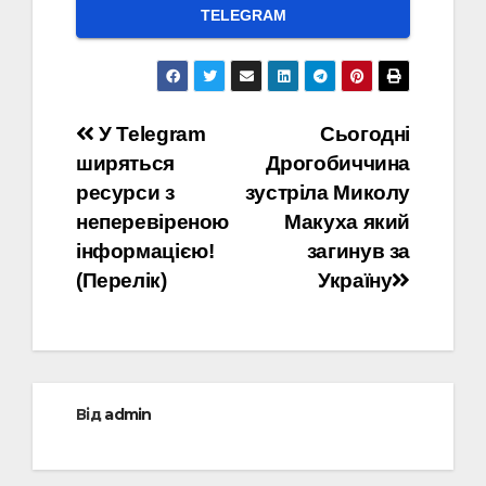
ТELEGRAM
Навігація
У Telegram
Сьогодні
ширяться
Дрогобиччина
записів
ресурси з
зустріла Миколу
неперевіреною
Макуха який
інформацією!
загинув за
(Перелік)
Україну
Від
admin