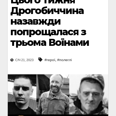
Дрогобиччина
назавжди
попрощалася з
трьома Воїнами
,
#герої
#полеглі
СІЧ 21, 2023