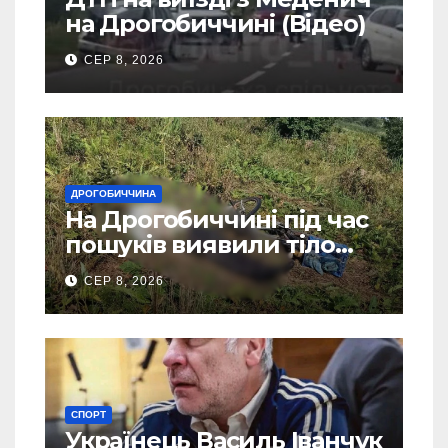
на Дрогобиччині (Відео)
СЕР 8, 2026
ДРОГОБИЧЧИНА
На Дрогобиччині під час
пошуків виявили тіло
зниклого чоловіка
СЕР 8, 2026
СПОРТ
Українець Василь Іванчук