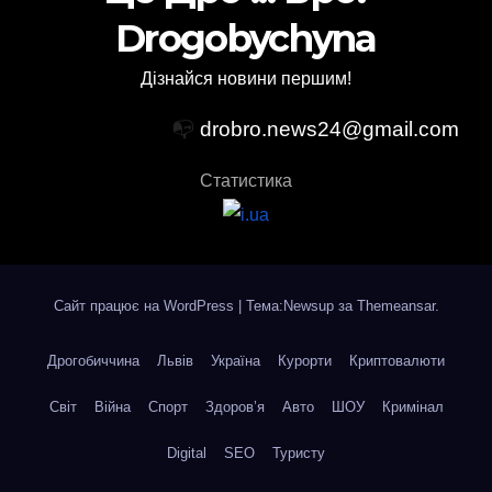
Drogobychyna
Дізнайся новини першим!
📭
drobro.news24@gmail.com
Статистика
Сайт працює на WordPress
|
Тема:Newsup за
Themeansar
.
Дрогобиччина
Львів
Україна
Курорти
Криптовалюти
Світ
Війна
Спорт
Здоров’я
Авто
ШОУ
Кримінал
Digital
SEO
Туристу