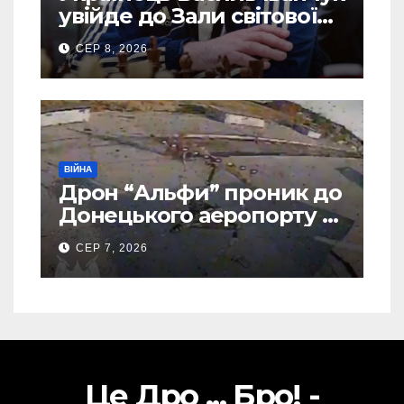
увійде до Зали світової
шахової слави
СЕР 8, 2026
ВІЙНА
Дрон “Альфи” проник до
Донецького аеропорту та
спалив “Шахед” ще до
СЕР 7, 2026
запуску
Це Дро ... Бро! -