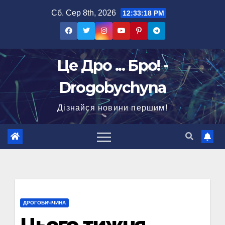
Перейти
Сб. Сер 8th, 2026
12:33:19 PM
до
вмісту
Це Дро ... Бро! -
Drogobychyna
Дізнайся новини першим!
ДРОГОБИЧЧИНА
Цього тижня