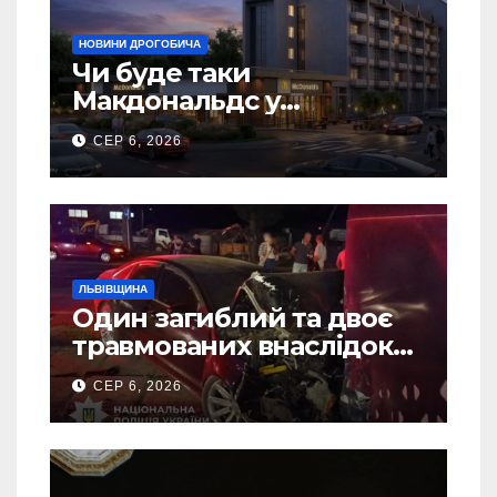
НОВИНИ ДРОГОБИЧА
Чи буде таки
Макдональдс у
Дрогобичі? (Фото)
СЕР 6, 2026
ЛЬВІВЩИНА
Один загиблий та двоє
травмованих внаслідок
ДТП на Самбірщині
СЕР 6, 2026