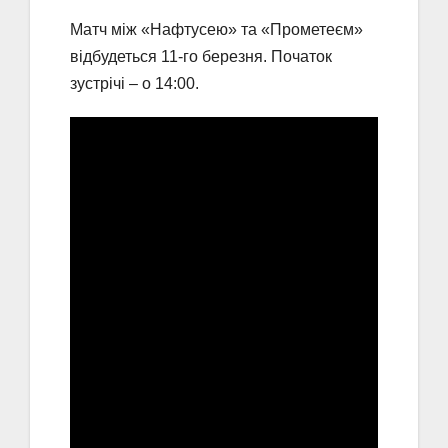
Матч між «Нафтусею» та «Прометеєм»
відбудеться 11-го березня. Початок
зустрічі – о 14:00.