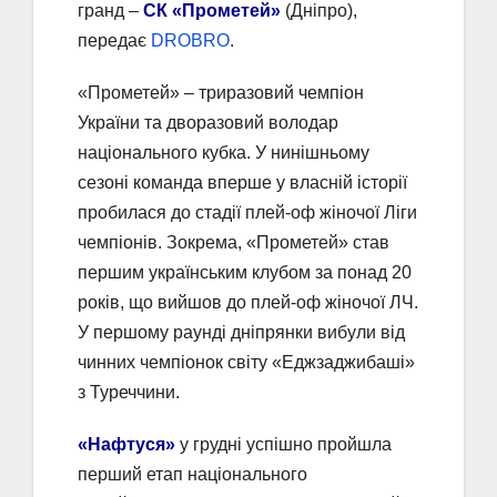
гранд –
СК «Прометей»
(Дніпро),
передає
DROBRO
.
«Прометей» – триразовий чемпіон
України та дворазовий володар
національного кубка. У нинішньому
сезоні команда вперше у власній історії
пробилася до стадії плей-оф жіночої Ліги
чемпіонів. Зокрема, «Прометей» став
першим українським клубом за понад 20
років, що вийшов до плей-оф жіночої ЛЧ.
У першому раунді дніпрянки вибули від
чинних чемпіонок світу «Еджзаджибаші»
з Туреччини.
«Нафтуся»
у грудні успішно пройшла
перший етап національного