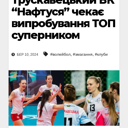
“Нафтуся” чекає
випробування ТОП
суперником
,
,
#волейбол
#змагання
#клуби
БЕР 10, 2024