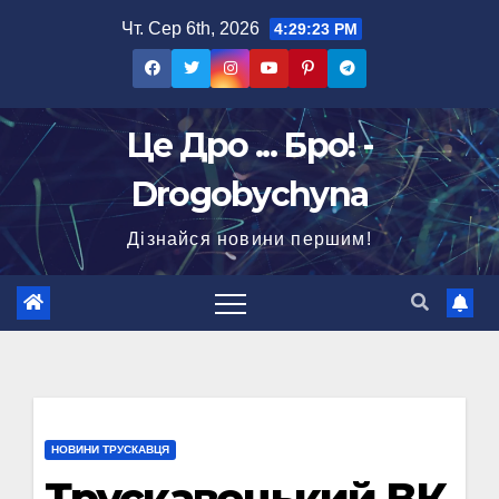
Перейти
Чт. Сер 6th, 2026
4:29:24 PM
до
вмісту
Це Дро ... Бро! -
Drogobychyna
Дізнайся новини першим!
НОВИНИ ТРУСКАВЦЯ
Трускавецький ВК