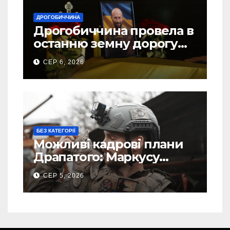
ДРОГОБИЧЧИНА
Дрогобиччина провела в
останню земну дорогу
свого Захисника – Олега
СЕР 6, 2026
Торського
БЕЗ КАТЕГОРІЇ
Можливі кадрові плани
Драпатого: Маркусу
пророкують важливу
СЕР 5, 2026
посаду у ЗСУ