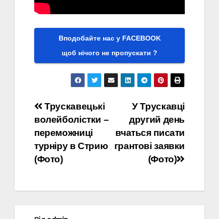
Вподобайте нас у FACEBOOK
щоб нічого не пропускати ?
Навігація
Трускавецькі
У Трускавці
волейболістки –
другий день
записів
переможниці
вчаться писати
турніру в Стрию
грантові заявки
(Фото)
(Фото)