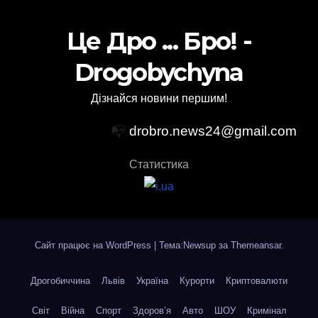
Це Дро ... Бро! -
Drogobychyna
Дізнайся новини першим!
📭
drobro.news24@gmail.com
Статистика
Сайт працює на WordPress
|
Тема:Newsup за
Themeansar
.
Дрогобиччина
Львів
Україна
Курорти
Криптовалюти
Світ
Війна
Спорт
Здоров’я
Авто
ШОУ
Кримінал