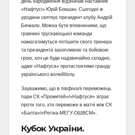
день народження відзначав наставник
«Нафтусі» Юрій Бокшан. Сьогодні ж
уродини святкує президент клубу Андрій
Бечкало. Можна бути впевненими, що
гравчині трускавецької команди
намагатимуться потішити свого тренера
та президента захопливою та бойовою
грою, хоч це буде надзвичайно складно,
адже «Нафтуся» протистоятиме гранду
українського волейболу.
Зауважимо, що в півфіналі переможець
пари СК «Прометей»/»Нафтуся» зіграє
проти того, хто переможе в матчі між СК
«Балта»/«Регіна-МЕГУ-ОШВСМ».
Кубок України.