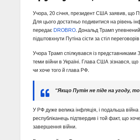
Учора, 20 січня, президент США заявив, що Пу
Для цього достатньо подивитися на рівень ін
передає
DROBRO
. Дональд Трамп упевнений
підштовхнути Путіна сісти за стіл переговорів
Учора Трамп спілкувався із представниками ЗМ
теми війни в Україні. Глава США зізнався, що
чи хоче того й глава РФ.
“Якщо Путін не піде на угоду, т
У РФ дуже велика інфляція, і подальша війн
республіканець підтвердив і той факт, що хо
завершення війни.