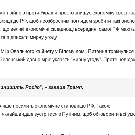
тін війною проти України просто знищує економіку своєї кра
фляції до РФ, щоб неозброєним поглядом зробити такі висно
, що великі економічні складнощі всередині самої РФ мають
 та підписати мирну угоду.
І з Овального кабінету у Білому домі. Питання торкнулися 
 Зеленський давно мріє укласти “мирну угоду”. Проте невідо
о знищить Росію”, – заявив Трамп.
а лише посилить економічне становище РФ. Також
че якнайшвидше зустрітися з Путіним, щоб обговорити всі ум