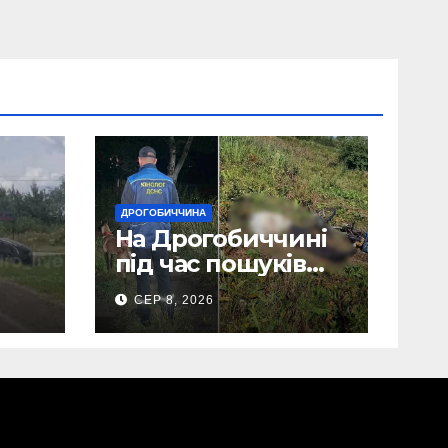
ДРОГОБИЧЧИНА
На Дрогобиччині
під час пошуків
виявили тіло
СЕР 8, 2026
зниклого чоловіка
(Фото)