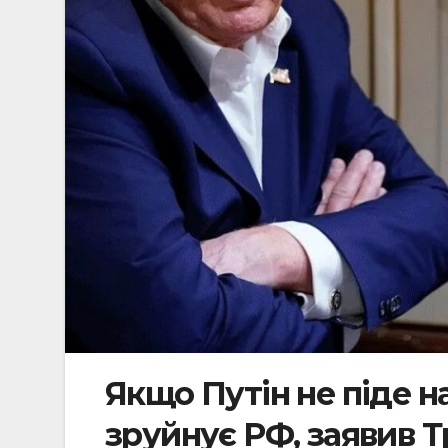
Якщо Путін не піде на
зруйнує РФ, заявив 