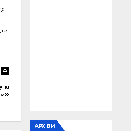
до
дше,
у та
си
АРХІВИ