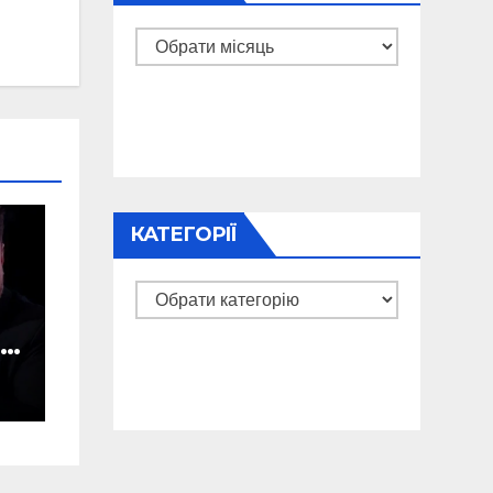
Архіви
КАТЕГОРІЇ
Категорії
ну