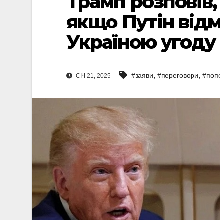
Трамп розповів,
якщо Путін відм
Україною угоду
,
,
#заяви
#переговори
#поп
СІЧ 21, 2025