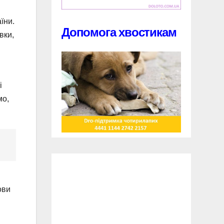
їни.
Допомога хвостикам
вки,
і
мо,
ови