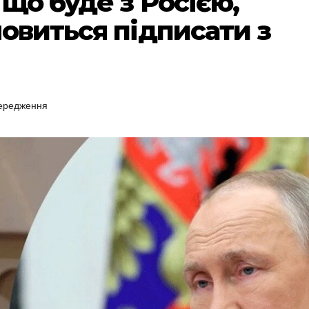
 що буде з Росією,
овиться підписати з
ередження