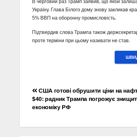
В черговий раз Трамп заявив, що якби залиш
Україну. Глава Білого дому знову закликав кр
5% ВВП на оборонну промисловість.
Підтвердив слова Трампа також держсекретар 
проте терміни при цьому називати не став.
ШВИД
Навігація
США готові обрушити ціни на нафт
$40: радник Трампа погрожує знищи
записів
економіку РФ