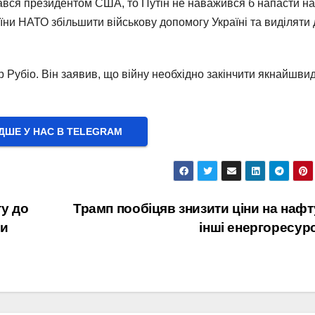
ався президентом США, то Путін не наважився б напасти на
аїни НАТО збільшити військову допомогу Україні та виділяти 
Рубіо. Він заявив, що війну необхідно закінчити якнайшви
ШЕ У НАС В ТELEGRAM
у до
Трамп пообіцяв знизити ціни на нафт
ти
інші енергоресур