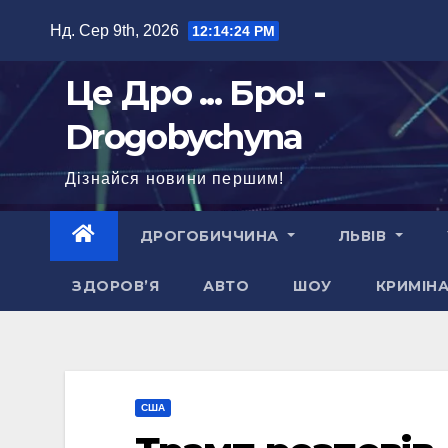
Перейти
Нд. Сер 9th, 2026
12:14:25 PM
до
вмісту
Це Дро ... Бро! -
Drogobychyna
Дізнайся новини першим!
ДРОГОБИЧЧИНА
ЛЬВІВ
ЗДОРОВ’Я
АВТО
ШОУ
КРИМІН
США