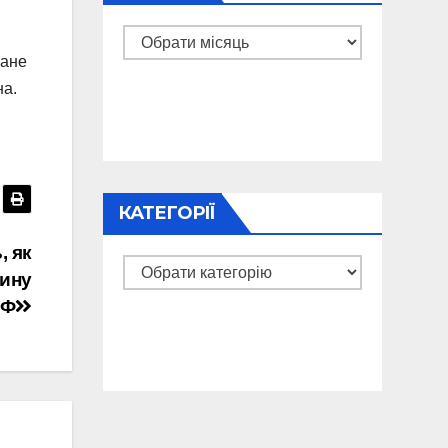
Архіви
тане
на.
КАТЕГОРІЇ
, як
Категорії
шину
РФ