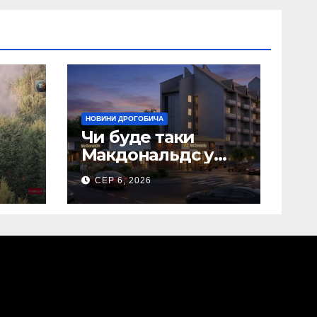
НОВИНИ ДРОГОБИЧА
Чи буде таки
Макдональдс у
 що
Дрогобичі? (Фото)
СЕР 6, 2026
в