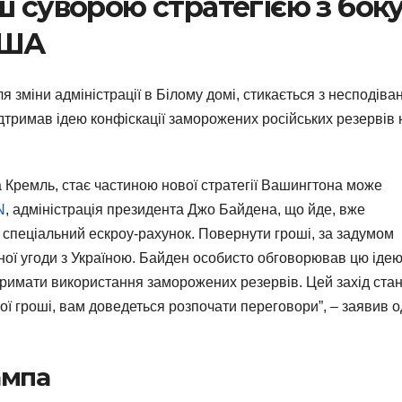
ш суворою стратегією з бок
США
я зміни адміністрації в Білому домі, стикається з несподіва
тримав ідею конфіскації заморожених російських резервів 
 Кремль, стає частиною нової стратегії Вашингтона може
N
, адміністрація президента Джо Байдена, що йде, вже
 спеціальний ескроу-рахунок. Повернути гроші, за задумом
ї угоди з Україною. Байден особисто обговорював цю ідею 
тримати використання заморожених резервів. Цей захід ста
ї гроші, вам доведеться розпочати переговори”, – заявив 
ампа