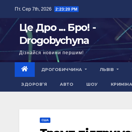
Перейти
Пт. Сер 7th, 2026
2:23:21 PM
до
вмісту
Це Дро ... Бро! -
Drogobychyna
Дізнайся новини першим!
ДРОГОБИЧЧИНА
ЛЬВІВ
ЗДОРОВ’Я
АВТО
ШОУ
КРИМІН
США