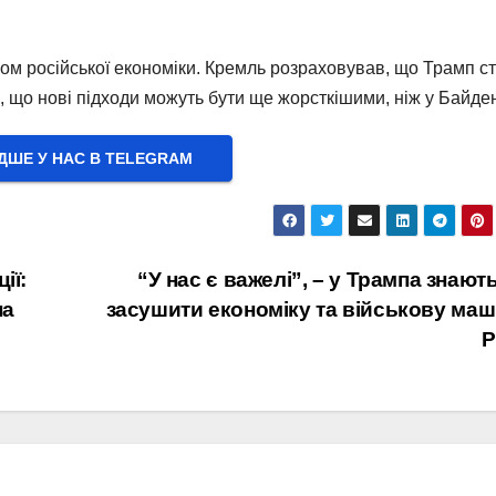
ом російської економіки. Кремль розраховував, що Трамп с
ує, що нові підходи можуть бути ще жорсткішими, ніж у Байде
ШЕ У НАС В ТELEGRAM
ії:
“У нас є важелі”, – у Трампа знають
на
засушити економіку та військову ма