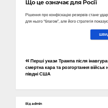
Що це означає для Росії
Рішення про конфіскацію резервів стане удар
для нього “благом”, але його стратегія показ
ШВИД
Навігація
Перші укази Трампа після інавгурац
смертна кара та розгортання військ 
записів
півдні США
Від
admin