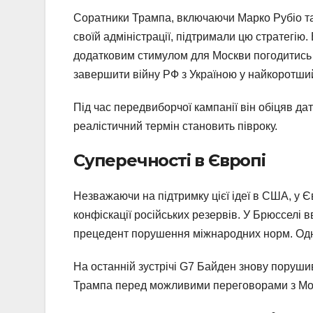
Соратники Трампа, включаючи Марко Рубіо та 
своїй адміністрації, підтримали цю стратегію
додатковим стимулом для Москви погодитись
завершити війну РФ з Україною у найкоротший
Під час передвиборчої кампанії він обіцяв да
реалістичний термін становить півроку.
Суперечності в Європі
Незважаючи на підтримку цієї ідеї в США, у 
конфіскації російських резервів. У Брюсселі 
прецедент порушення міжнародних норм. Одна
На останній зустрічі G7 Байден знову порушив
Трампа перед можливими переговорами з Мо