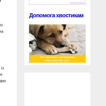
у
Допомога хвостикам
но
на
із
не
один