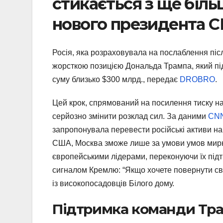
стикається з ще біль
нового президента 
Росія, яка розраховувала на послаблення післ
жорсткою позицією Дональда Трампа, який під
суму близько $300 млрд., передає
DROBRO
.
Цей крок, спрямований на посилення тиску на
серйозно змінити розклад сил. За даними
CN
запропонувала перевести російські активи на
США, Москва зможе лише за умови умов мирно
європейськими лідерами, переконуючи їх під
сигналом Кремлю: “Якщо хочете повернути сво
із високопосадовців Білого дому.
Підтримка команди Тр