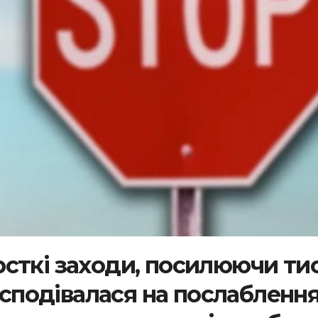
сткі заходи, посилюючи ти
а сподівалася на послаблення