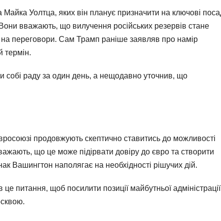
Майка Уолтца, яких він планує призначити на ключові поса
. Вони вважають, що вилучення російських резервів стане
 на переговори. Сам Трамп раніше заявляв про намір
 термін.
ти собі раду за один день, а нещодавно уточнив, що
Євросоюзі продовжують скептично ставитись до можливості
вважають, що це може підірвати довіру до євро та створити
к Вашингтон наполягає на необхідності рішучих дій.
 це питання, щоб посилити позиції майбутньої адміністрації
сквою.