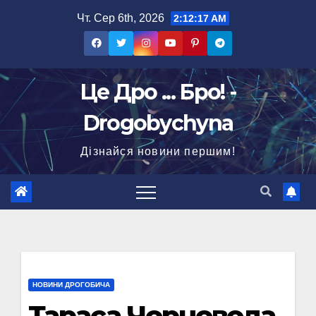
Перейти
Чт. Сер 6th, 2026
2:12:18 AM
до
вмісту
Це Дро ... Бро! -
Drogobychyna
Дізнайся новини першим!
НОВИНИ ДРОГОБИЧА
Тараса Чорновола