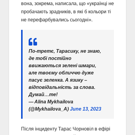
вона, зокрема, написала, що «українці не
пробачають зрадників, в які б кольори ті
не перефарбувались сьогодні».
По-третє, Тарасику, не знаю,
де тобі постійно
ввижаються зелені шмари,
але твоєму обличчю дуже
пасує зеленка. А язику –
відповідальність за слова.
Думай…те!
— Alina Mykhailova
(@Mykhailova_A)
June 13, 2023
Після інциденту Тарас Чорновіл в ефірі