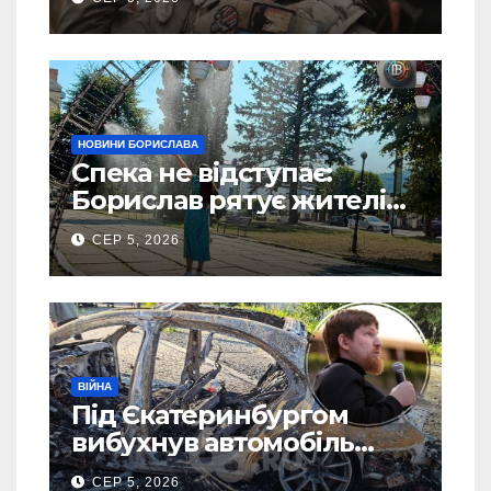
посаду у ЗСУ
НОВИНИ БОРИСЛАВА
Спека не відступає:
Борислав рятує жителів
від рекордної спеки
СЕР 5, 2026
(Фото)
ВІЙНА
Під Єкатеринбургом
вибухнув автомобіль
голови компанії-
СЕР 5, 2026