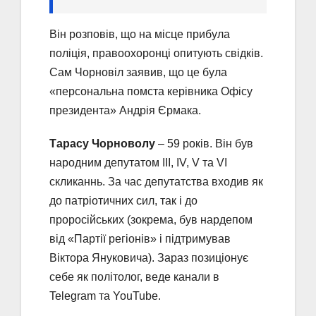
Він розповів, що на місце прибула
поліція, правоохоронці опитують свідків.
Сам Чорновіл заявив, що це була
«персональна помста керівника Офісу
президента» Андрія Єрмака.
Тарасу Чорноволу
– 59 років. Він був
народним депутатом III, IV, V та VI
скликаннь. За час депутатства входив як
до патріотичних сил, так і до
проросійських (зокрема, був нардепом
від «Партії регіонів» і підтримував
Віктора Януковича). Зараз позиціонує
себе як політолог, веде канали в
Telegram та YouTube.