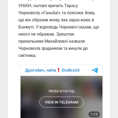
УНІАН, натовп кричить Тарасу
Чорноволу «Ганьба!» та пояснює йому,
що він образив жінку, яка зараз воює в
Бахмуті. У відповідь Чорновіл сказав, що
нікого не ображав. Зрештою
прихильники Михайлової назвали
Чорновола зрадником та кинули до
смітника.