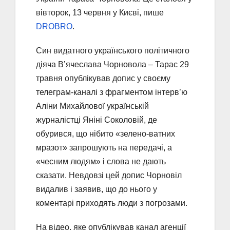
вівторок, 13 червня у Києві, пише
DROBRO
.
Син видатного українського політичного
діяча В’ячеслава Чорновола – Тарас 29
травня опублікував допис у своєму
телеграм-каналі з фрагментом інтерв’ю
Аліни Михайлової українській
журналістці Яніні Соколовій, де
обурився, що нібито «зелено-ватних
мразот» запрошують на передачі, а
«чесним людям» і слова не дають
сказати. Невдовзі цей допис Чорновіл
видалив і заявив, що до нього у
коментарі приходять люди з погрозами.
На відео, яке опублікував канал агенції