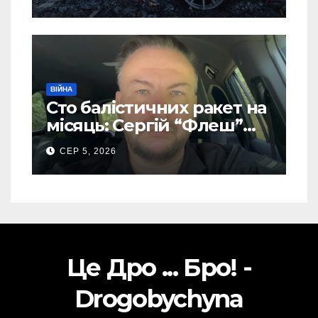
виробника дронів “Упир”
– перші подробиці
ВІЙНА
Сто балістичних ракет на
місяць: Сергій “Флеш”
закликав українців
СЕР 5, 2026
готуватися до гіршого
Це Дро ... Бро! -
Drogobychyna