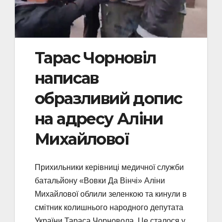
Тарас Чорновіл
написав
образливий допис
на адресу Аліни
Михайлової
Прихильники керівниці медичної служби
батальйону «Вовки Да Вінчі» Аліни
Михайлової облили зеленкою та кинули в
смітник колишнього народного депутата
України Тараса Чорновола. Це сталося у