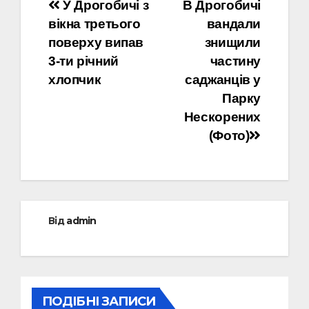
Навігація
У Дрогобичі з
В Дрогобичі
вікна третього
вандали
записів
поверху випав
знищили
3-ти річний
частину
хлопчик
саджанців у
Парку
Нескорених
(Фото)
Від
admin
ПОДІБНІ ЗАПИСИ