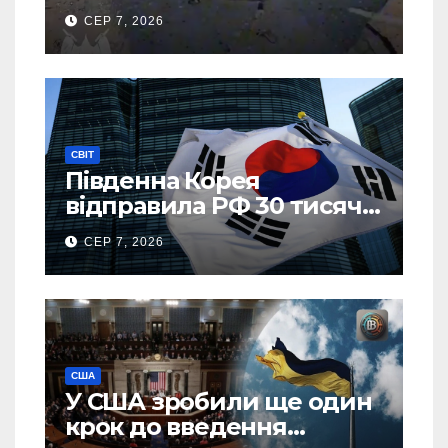
спалив “Шахед” ще до
СЕР 7, 2026
запуску
СВІТ
Південна Корея
відправила РФ 30 тисяч
тонн авіапалива
СЕР 7, 2026
США
У США зробили ще один
крок до введення