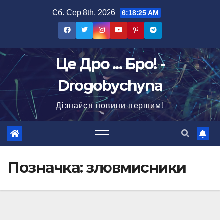
Перейти
Сб. Сер 8th, 2026
6:18:26 AM
до
вмісту
Це Дро ... Бро! -
Drogobychyna
Дізнайся новини першим!
Позначка:
зловмисники