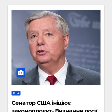
США
Сенатор США ініціює
законопроєкт- Визнання росії