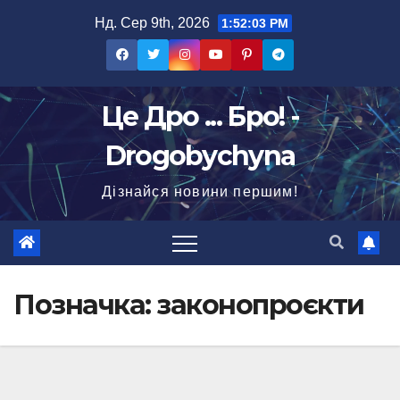
Перейти
Нд. Сер 9th, 2026
1:52:04 PM
до
вмісту
Це Дро ... Бро! -
Drogobychyna
Дізнайся новини першим!
Позначка:
законопроєкти