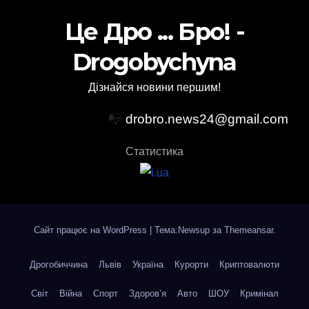
Це Дро ... Бро! -
Drogobychyna
Дізнайся новини першим!
📭
drobro.news24@gmail.com
Статистика
Сайт працює на WordPress
|
Тема:Newsup за
Themeansar
.
Дрогобиччина
Львів
Україна
Курорти
Криптовалюти
Світ
Війна
Спорт
Здоров’я
Авто
ШОУ
Кримінал