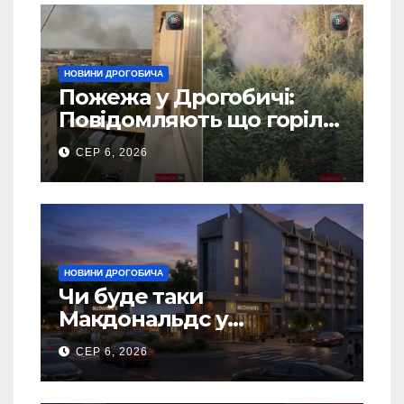
НОВИНИ ДРОГОБИЧА
Пожежа у Дрогобичі:
Повідомляють що горіло
5 гаражів (Відео)
СЕР 6, 2026
НОВИНИ ДРОГОБИЧА
Чи буде таки
Макдональдс у
Дрогобичі? (Фото)
СЕР 6, 2026