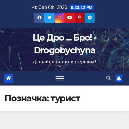
Перейти
Чт. Сер 6th, 2026
8:33:13 PM
до
вмісту
Це Дро ... Бро! -
Drogobychyna
Дізнайся новини першим!
Позначка:
турист