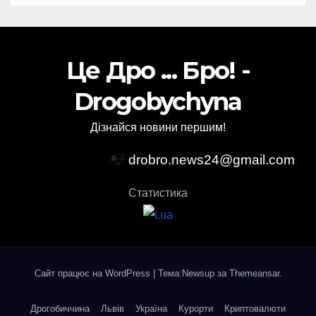
Це Дро ... Бро! -
Drogobychyna
Дізнайся новини першим!
📭
drobro.news24@gmail.com
Статистика
Сайт працює на WordPress
|
Тема:Newsup за
Themeansar
.
Дрогобиччина
Львів
Україна
Курорти
Криптовалюти