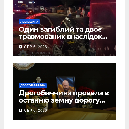
ЛЬВІВЩИНА
Один загиблий та двоє
травмованих внаслідок
ДТП на Самбірщині
СЕР 6, 2026
ДРОГОБИЧЧИНА
Дрогобиччина провела в
останню земну дорогу
свого Захисника – Олега
СЕР 6, 2026
Торського