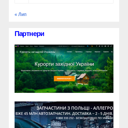
« Лип
Партнери