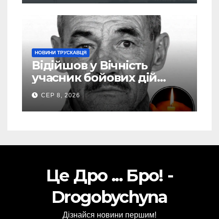
НОВИНИ ТРУСКАВЦЯ
Відійшов у Вічність
учасник бойових дій
Василь Іваникович зі
СЕР 8, 2026
Станилі
Це Дро ... Бро! -
Drogobychyna
Дізнайся новини першим!