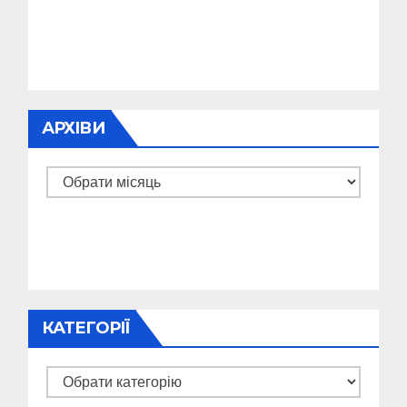
АРХІВИ
Архіви
КАТЕГОРІЇ
Категорії