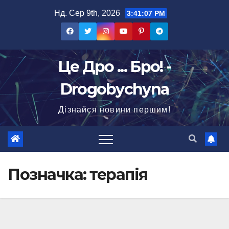
Перейти
Нд. Сер 9th, 2026
3:41:08 PM
до
вмісту
Це Дро ... Бро! -
Drogobychyna
Дізнайся новини першим!
Позначка:
терапія