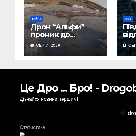
ВІЙНА
СВІТ
Дрон “Альфи”
Пів
проник до
від
Донецького
тис
СЕР 7, 2026
СЕР
аеропорту та
аві
спалив “Шахед”
ще до запуску
Це Дро ... Бро! - Drog
Дізнайся новини першим!
📭
dr
Статистика