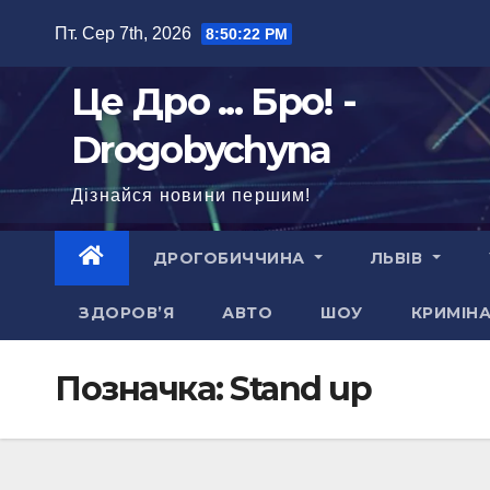
Перейти
Пт. Сер 7th, 2026
8:50:23 PM
до
вмісту
Це Дро ... Бро! -
Drogobychyna
Дізнайся новини першим!
ДРОГОБИЧЧИНА
ЛЬВІВ
ЗДОРОВ’Я
АВТО
ШОУ
КРИМІН
Позначка:
Stand up