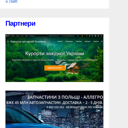
« Лип
Партнери