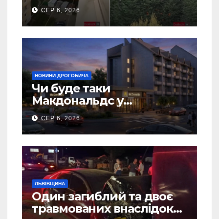
5 гаражів (Відео)
СЕР 6, 2026
НОВИНИ ДРОГОБИЧА
Чи буде таки
Макдональдс у
Дрогобичі? (Фото)
СЕР 6, 2026
ЛЬВІВЩИНА
Один загиблий та двоє
травмованих внаслідок