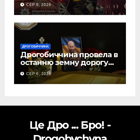
ДТП на Самбірщині
СЕР 6, 2026
ДРОГОБИЧЧИНА
Дрогобиччина провела в
останню земну дорогу
свого Захисника – Олега
СЕР 6, 2026
Торського
Це Дро ... Бро! -
Drogobychyna