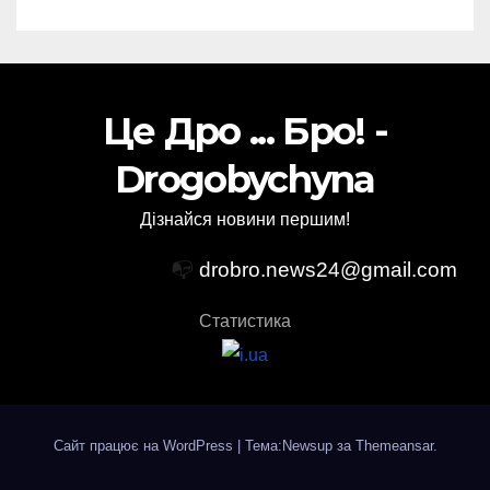
Це Дро ... Бро! -
Drogobychyna
Дізнайся новини першим!
📭
drobro.news24@gmail.com
Статистика
Сайт працює на WordPress
|
Тема:Newsup за
Themeansar
.