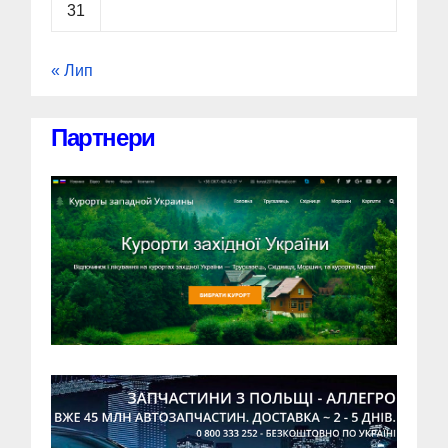
31
« Лип
Партнери