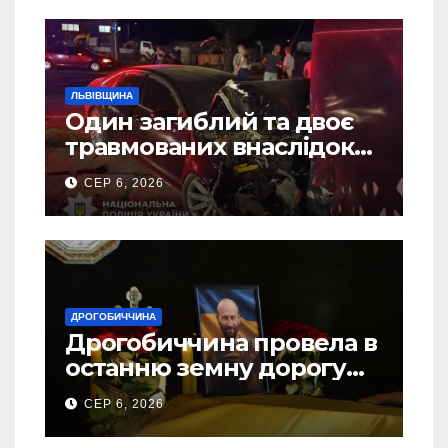
ЛЬВІВЩИНА
Один загиблий та двоє
травмованих внаслідок
ДТП на Самбірщині
СЕР 6, 2026
ДРОГОБИЧЧИНА
Дрогобиччина провела в
останню земну дорогу
свого Захисника – Олега
СЕР 6, 2026
Торського