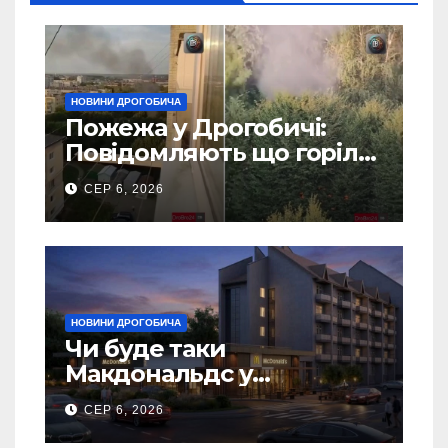
НОВИНИ ДРОГОБИЧА
Пожежа у Дрогобичі:
Повідомляють що горіло
5 гаражів (Відео)
СЕР 6, 2026
НОВИНИ ДРОГОБИЧА
Чи буде таки
Макдональдс у
Дрогобичі? (Фото)
СЕР 6, 2026