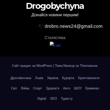
Drogobychyna
Дізнайся новини першим!
📭
drobro.news24@gmail.com
Статистика
Сайт працює на WordPress
|
Тема:Newsup за
Themeansar
.
Дрогобиччина
Львів
Україна
Курорти
Криптовалюти
Світ
Війна
Спорт
Здоров’я
Авто
ШОУ
Кримінал
Digital
SEO
Туристу