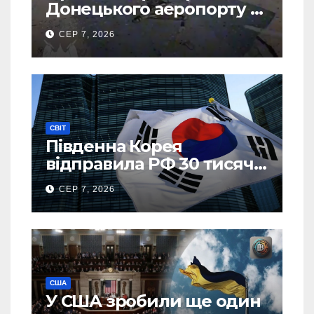
Донецького аеропорту та
спалив “Шахед” ще до
СЕР 7, 2026
запуску
СВІТ
Південна Корея
відправила РФ 30 тисяч
тонн авіапалива
СЕР 7, 2026
США
У США зробили ще один