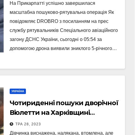
На Прикарпатті успішно завершилася
масштабна пошуково-рятувальна операція Як
повідомляє DROBRO з посиланням на прес
службу рятувальників Спеціального авіаційного
загону ДСНС України, сьогодні о 05:54 за
допомогою дрона виявили зниклого 5-річного…
УКРАЇНА
Чотириденні пошуки дворічної
Віолетти на Харківщині
завершились щасливим
ТРА 28, 2023
спасінням (Відео)
Дівчинка виснажена, налякана, втомлена, але