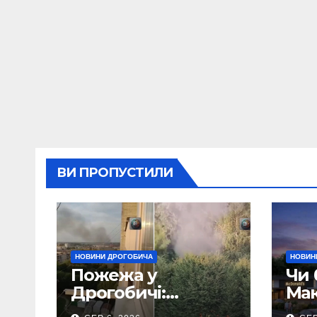
ВИ ПРОПУСТИЛИ
НОВИНИ ДРОГОБИЧА
НОВИН
Пожежа у
Чи 
Дрогобичі:
Мак
Повідомляють що
Дро