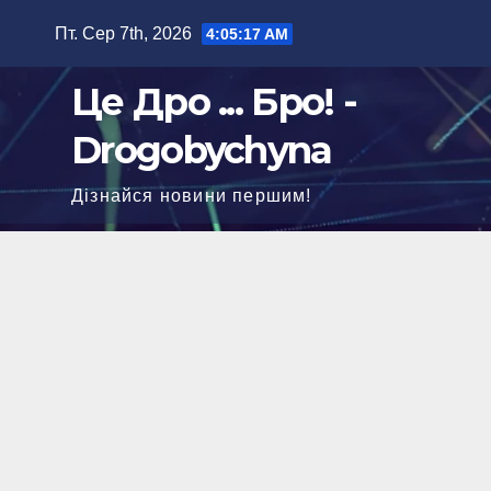
Перейти
Пт. Сер 7th, 2026
4:05:18 AM
до
вмісту
Це Дро ... Бро! -
Drogobychyna
Дізнайся новини першим!