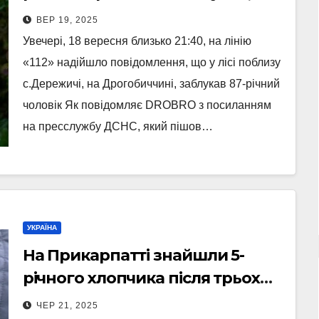
не залишився на самоті
ВЕР 19, 2025
Увечері, 18 вересня близько 21:40, на лінію
«112» надійшло повідомлення, що у лісі поблизу
с.Дережичі, на Дрогобиччині, заблукав 87-річний
чоловік Як повідомляє DROBRO з посиланням
на пресслужбу ДСНС, який пішов…
УКРАЇНА
На Прикарпатті знайшли 5-
річного хлопчика після трьох
діб пошуків (Фото, Відео)
ЧЕР 21, 2025