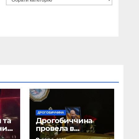
ДРОГОБИЧЧИНА
 та
Дрогобиччина
них
провела в
на
останню земну