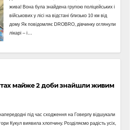
жива! Вона була знайдена групою поліцейських і
військових у лісі на відстані близько 10 км від
дому Як повідомляє DROBRO, дівчинку оглянули
лікарі – і…
атах майже 2 доби знайшли живим
напередодні під час сходження на Говерлу відшукали
гори Кукул виявила хлопчину. Розділяємо радість усіх,