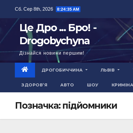
Перейти
Сб. Сер 8th, 2026
8:24:36 AM
до
вмісту
Це Дро ... Бро! -
Drogobychyna
Дізнайся новини першим!
ДРОГОБИЧЧИНА
ЛЬВІВ
ЗДОРОВ’Я
АВТО
ШОУ
КРИМІН
Позначка:
підйомники