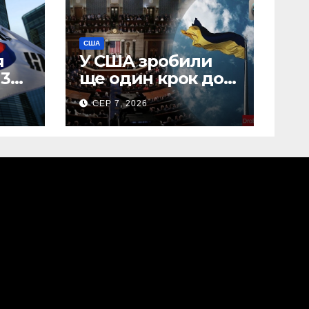
США
я
У США зробили
 30
ще один крок до
введення
СЕР 7, 2026
“пекельних
санкцій” проти
Росії