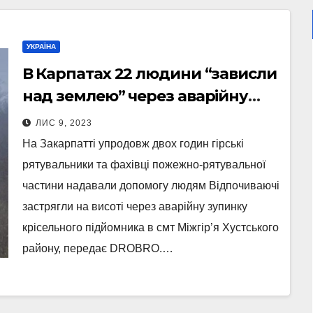
УКРАЇНА
В Карпатах 22 людини “зависли
над землею” через аварійну
зупинку підйомника (Фото)
ЛИС 9, 2023
На Закарпатті упродовж двох годин гірські
рятувальники та фахівці пожежно-рятувальної
частини надавали допомогу людям Відпочиваючі
застрягли на висоті через аварійну зупинку
крісельного підйомника в смт Міжгір’я Хустського
району, передає DROBRO.…