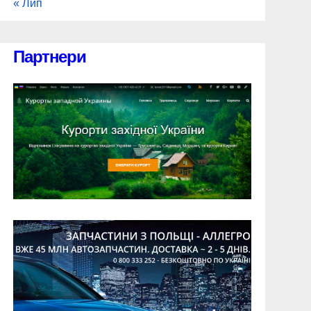
« Лип
Партнери