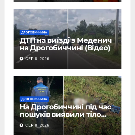
ДРОГОБИЧЧИНА
ДТП на виїзді з Меденич
на Дрогобиччині (Відео)
СЕР 8, 2026
ДРОГОБИЧЧИНА
На Дрогобиччині під час
пошуків виявили тіло
зниклого чоловіка (Фото)
СЕР 8, 2026