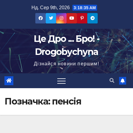
Перейти
Нд. Сер 9th, 2026
3:18:36 AM
до
вмісту
Це Дро ... Бро! -
Drogobychyna
Дізнайся новини першим!
Позначка:
пенсія