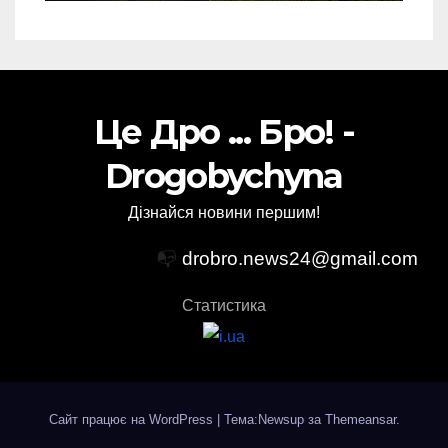
Це Дро ... Бро! -
Drogobychyna
Дізнайся новини першим!
📭
drobro.news24@gmail.com
Статистика
Сайт працює на WordPress
|
Тема:Newsup за
Themeansar
.