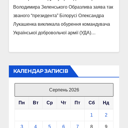
Володимира Зеленського Образлива заява так
званого “президента” Білорусі Олександра
Лукашенка викликала обурення командувача
Української добровольчої армії (УДА)…
КАЛЕНДАР ЗАПИСІВ
Серпень 2026
Пн
Вт
Ср
Чт
Пт
Сб
Нд
1
2
3
4
5
6
7
8
9