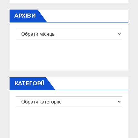
АРХІВИ
Архіви
КАТЕГОРІЇ
Категорії