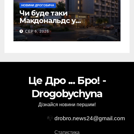
НОВИНИ ДРОГОБИЧА
Чи буде таки
Макдональдс у
Дрогобичі? (Фото)
СЕР 6, 2026
Це Дро ... Бро! -
Drogobychyna
Дізнайся новини першим!
📭
drobro.news24@gmail.com
Статистика