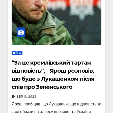
ВІЙНА
“За це кремлівський тарган
відповість”, – Ярош розповів,
що буде з Лукашенком після
слів про Зеленського
БЕР 8, 2023
Ярош пообіцяв, що Лукашенко ще відповість за
свої образи на адресу президента України