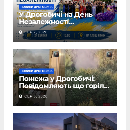
НОВИНИ ДРОГОБИЧА
У Дрогобичі на День
Незалежності
виступатимуть спортивні
СЕР 7, 2026
клубів громадии
НОВИНИ ДРОГОБИЧА
Пожежа у Дрогобичі:
Повідомляють що горіло
5 гаражів (Відео)
СЕР 6, 2026