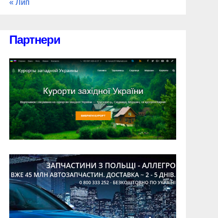
« Лип
Партнери