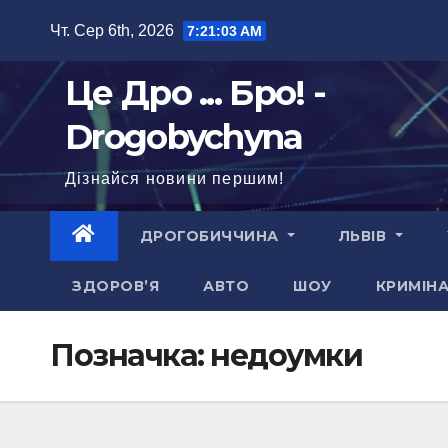
Перейти
Чт. Сер 6th, 2026
7:21:05 AM
до
вмісту
Це Дро ... Бро! -
Drogobychyna
Дізнайся новини першим!
ДРОГОБИЧЧИНА
ЛЬВІВ
ЗДОРОВ’Я
АВТО
ШОУ
КРИМІН
Позначка:
недоумки