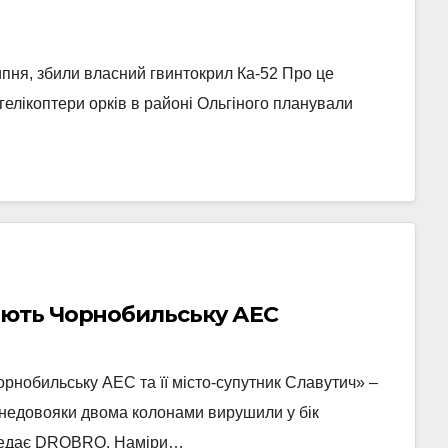
пня, збили власний гвинтокрил Ка-52 Про це
гелікоптери орків в районі Ольгіного планували
ають Чорнобильську АЕС
рнобильську АЕС та її місто-супутник Славутич» –
 недовояки двома колонами вирушили у бік
передає DROBRO. Наміри…