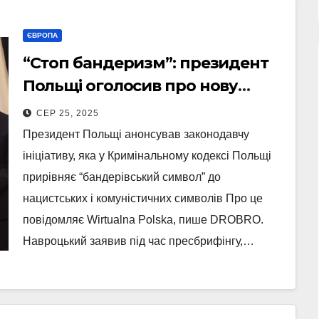
ЄВРОПА
“Стоп бандеризм”: президент
Польщі оголосив про нову
законодавчу ініціативу (Відео)
СЕР 25, 2025
Президент Польщі анонсував законодавчу
ініціативу, яка у Кримінальному кодексі Польщі
прирівняє “бандерівський символ” до
нацистських і комуністичних символів Про це
повідомляє Wirtualna Polska, пише DROBRO.
Навроцький заявив під час пресбрифінгу,…