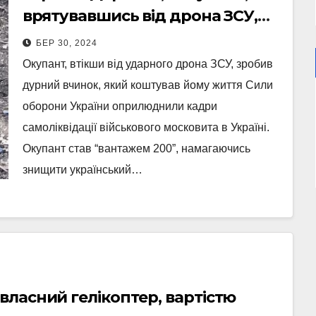
врятувавшись від дрона ЗСУ,
вдарив по ньому і став
БЕР 30, 2024
“вантажем 200” (Відео)
Окупант, втікши від ударного дрона ЗСУ, зробив
дурний вчинок, який коштував йому життя Сили
оборони України оприлюднили кадри
самоліквідації військового московита в Україні.
Окупант став “вантажем 200”, намагаючись
знищити український…
власний гелікоптер, вартістю