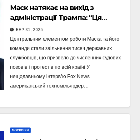
Маск натякає на вихід з
адміністрації Трампа: “Ця
робота виснажує мене”
БЕР 31, 2025
Центральним елементом роботи Маска та його
команди стали звільнення тисяч державних
службовців, що призвело до численних судових
позовів і протестів по всій країні У
нещодавньому інтерв’ю Fox News
американський техномільярдер…
МОСКОВІЯ