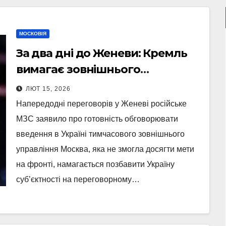
МОСКОВІЯ
За два дні до Женеви: Кремль
вимагає зовнішнього
управління в Україні і готовий
ЛЮТ 15, 2026
“обговорити” окупацію під
Напередодні переговорів у Женеві російське
егідою ООН
МЗС заявило про готовність обговорювати
введення в Україні тимчасового зовнішнього
управління Москва, яка не змогла досягти мети
на фронті, намагається позбавити Україну
суб’єктності на переговорному…