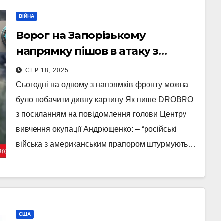
ВІЙНА
Ворог на Запорізькому
напрямку пішов в атаку з
американським прапором
СЕР 18, 2025
(Відео)
Сьогодні на одному з напрямків фронту можна
було побачити дивну картину Як пише DROBRO
з посиланням на повідомлення голови Центру
вивчення окупації Андрющенко: – “російські
війська з американським прапором штурмують…
США