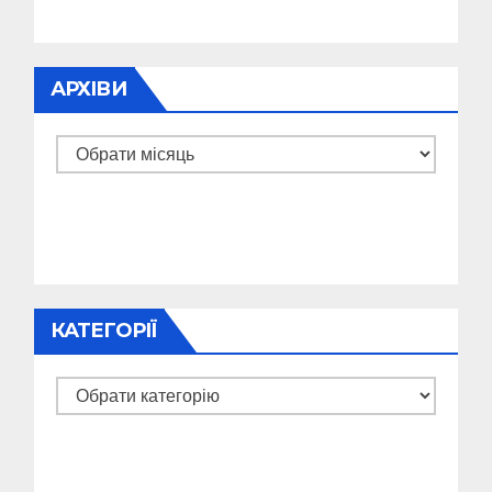
АРХІВИ
Архіви
КАТЕГОРІЇ
Категорії