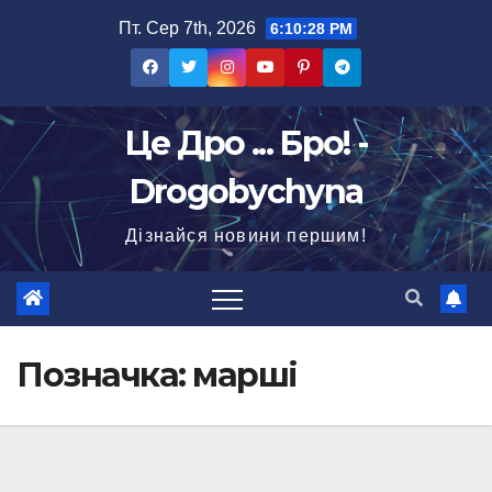
Перейти
Пт. Сер 7th, 2026
6:10:28 PM
до
вмісту
Це Дро ... Бро! -
Drogobychyna
Дізнайся новини першим!
Позначка:
марші