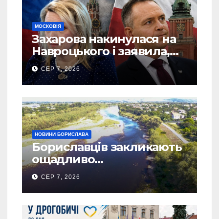
МОСКОВІЯ
Захарова накинулася на
Навроцького і заявила,
що Польща зобов’язана
СЕР 7, 2026
існуванням Сталіну
НОВИНИ БОРИСЛАВА
Бориславців закликають
ощадливо
використовувати воду
СЕР 7, 2026