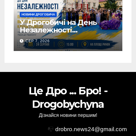
НОВИНИ ДРОГОБИЧА
У Дрогобичі на День
Незалежності
виступатимуть спортивні
СЕР 7, 2026
клубів громадии
Це Дро ... Бро! -
Drogobychyna
Дізнайся новини першим!
📭
drobro.news24@gmail.com