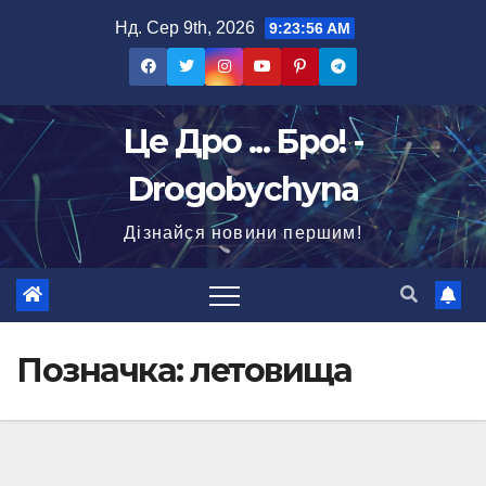
Перейти
Нд. Сер 9th, 2026
9:23:57 AM
до
вмісту
Це Дро ... Бро! -
Drogobychyna
Дізнайся новини першим!
Позначка:
летовища