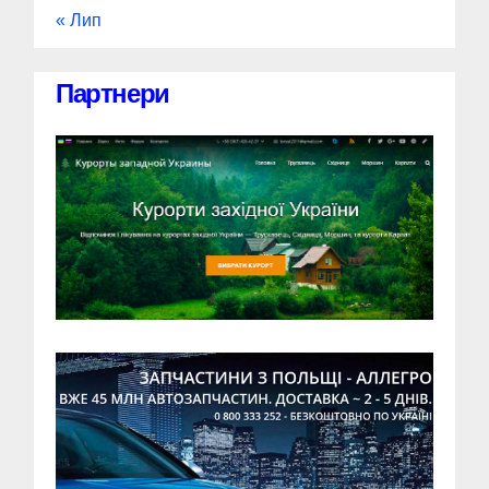
« Лип
Партнери