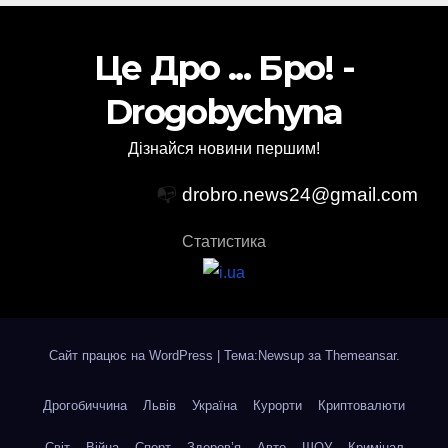
Це Дро ... Бро! -
Drogobychyna
Дізнайся новини першим!
📭
drobro.news24@gmail.com
Статистика
Сайт працює на WordPress
|
Тема:Newsup за
Themeansar
.
Дрогобиччина
Львів
Україна
Курорти
Криптовалюти
Світ
Війна
Спорт
Здоров’я
Авто
ШОУ
Кримінал