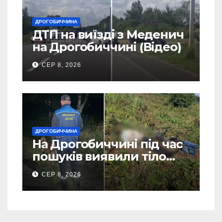
ДРОГОБИЧЧИНА
ДТП на виїзді з Меденич
на Дрогобиччині (Відео)
СЕР 8, 2026
ДРОГОБИЧЧИНА
На Дрогобиччині під час
пошуків виявили тіло
зниклого чоловіка (Фото)
СЕР 8, 2026