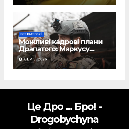
БЕЗ КАТЕГОРІЇ
Можливі кадрові плани
Драпатого: Маркусу
пророкують важливу
СЕР 5, 2026
посаду у ЗСУ
Це Дро ... Бро! -
Drogobychyna