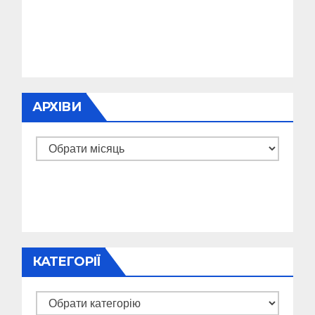
АРХІВИ
Архіви
КАТЕГОРІЇ
Категорії