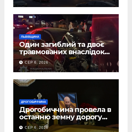
ЛЬВІВЩИНА
Один загиблий та двоє
травмованих внаслідок
ДТП на Самбірщині
СЕР 6, 2026
ДРОГОБИЧЧИНА
Дрогобиччина провела в
останню земну дорогу
свого Захисника – Олега
СЕР 6, 2026
Торського