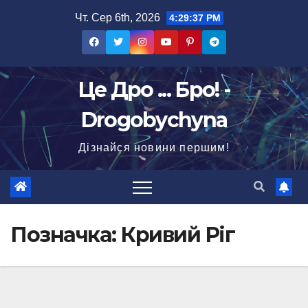
Перейти
Чт. Сер 6th, 2026
4:29:38 PM
до
вмісту
Це Дро ... Бро! -
Drogobychyna
Дізнайся новини першим!
Позначка:
Кривий Ріг