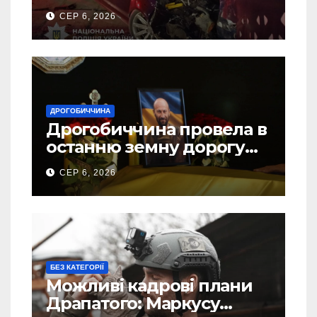
ДТП на Самбірщині
СЕР 6, 2026
ДРОГОБИЧЧИНА
Дрогобиччина провела в
останню земну дорогу
свого Захисника – Олега
СЕР 6, 2026
Торського
БЕЗ КАТЕГОРІЇ
Можливі кадрові плани
Драпатого: Маркусу