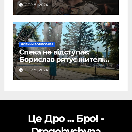
пророкують важливу
СЕР 5, 2026
посаду у ЗСУ
НОВИНИ БОРИСЛАВА
Спека не відступає:
Борислав рятує жителів
від рекордної спеки
СЕР 5, 2026
(Фото)
Це Дро ... Бро! -
Drogobychyna