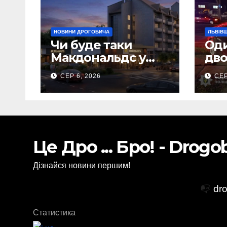
НОВИНИ ДРОГОБИЧА
ЛЬВІВ
Чи буде таки
Оди
Макдональдс у
дво
Дрогобичі? (Фото)
вна
СЕР 6, 2026
СЕР
Сам
Це Дро ... Бро! - Drog
Дізнайся новини першим!
📭
dr
Статистика