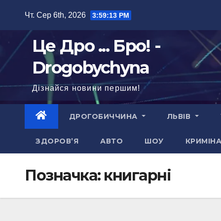
Перейти
Чт. Сер 6th, 2026
3:59:14 PM
до
вмісту
Це Дро ... Бро! -
Drogobychyna
Дізнайся новини першим!
ДРОГОБИЧЧИНА
ЛЬВІВ
ЗДОРОВ’Я
АВТО
ШОУ
КРИМІН
Позначка:
книгарні