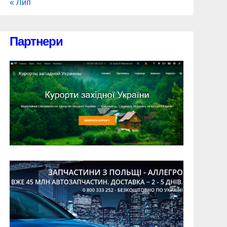
« Лип
Партнери