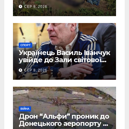
зниклого чоловіка
СЕР 8, 2026
СПОРТ
Українець Василь Іванчук
увійде до Зали світової
шахової слави
СЕР 8, 2026
ВІЙНА
Дрон “Альфи” проник до
Донецького аеропорту та