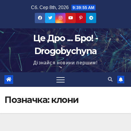
Перейти
Сб. Сер 8th, 2026
9:39:56 AM
до
вмісту
Це Дро ... Бро! -
Drogobychyna
Дізнайся новини першим!
Позначка:
клони