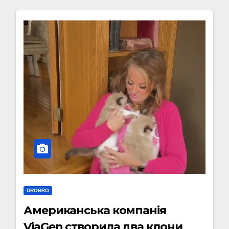
DROBRO
Американська компанія
ViaGen створила два клони