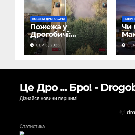
НОВИНИ ДРОГОБИЧА
НОВИН
Пожежа у
Чи 
Дрогобичі:
Мак
Повідомляють що
Дро
СЕР 6, 2026
СЕР
горіло 5 гаражів
(Відео)
Це Дро ... Бро! - Drog
Дізнайся новини першим!
📭
dr
Статистика