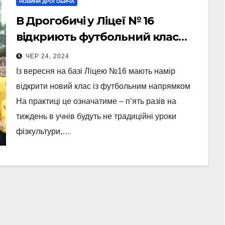
НОВИНИ ДРОГОБИЧА
В Дрогобичі у Ліцеї № 16
відкриють футбольний клас
(Відео)
ЧЕР 24, 2024
Із вересня на базі Ліцею №16 мають намір
відкрити новий клас із футбольним напрямком
На практиці це означатиме – п’ять разів на
тиждень в учнів будуть не традиційні уроки
фізкультури,…