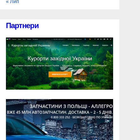
« Лип
Партнери