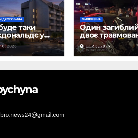
И ДРОГОБИЧА
ЛЬВІВЩИНА
буде таки
Один загиблий
дональдс у
двоє травмова
гобичі? (Фото)
внаслідок ДТП 
 6, 2026
СЕР 6, 2026
Самбірщині
obychyna
obro.news24@gmail.com