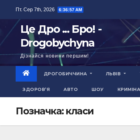
Перейти
Пт. Сер 7th, 2026
6:36:58 AM
до
вмісту
Це Дро ... Бро! -
Drogobychyna
Дізнайся новини першим!
ДРОГОБИЧЧИНА
ЛЬВІВ
ЗДОРОВ’Я
АВТО
ШОУ
КРИМІН
Позначка:
класи