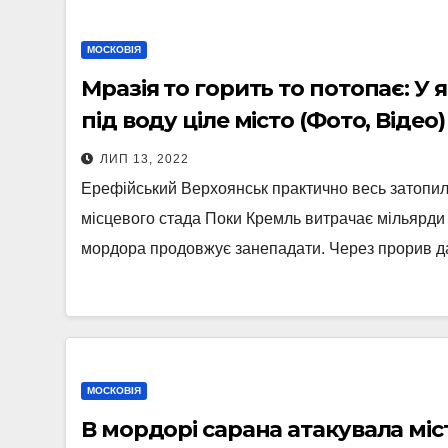
МОСКОВІЯ
Мразія то горить то потопає: У 
під воду ціле місто (Фото, Відео)
ЛИП 13, 2022
Ерефійський Верхоянськ практично весь затопил
місцевого стада Поки Кремль витрачає мільярди 
мордора продовжує занепадати. Через прорив 
МОСКОВІЯ
В мордорі сарана атакувала міст