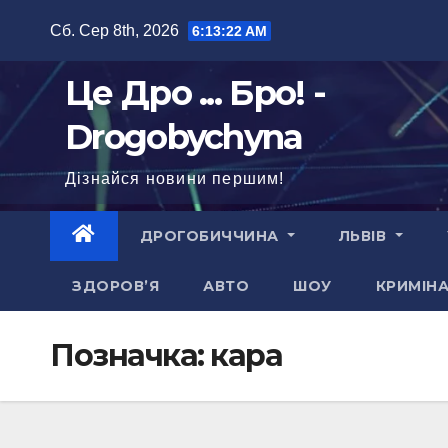
Перейти
Сб. Сер 8th, 2026
6:13:23 AM
до
вмісту
Це Дро ... Бро! -
Drogobychyna
Дізнайся новини першим!
ДРОГОБИЧЧИНА
ЛЬВІВ
ЗДОРОВ’Я
АВТО
ШОУ
КРИМІН
Позначка:
кара