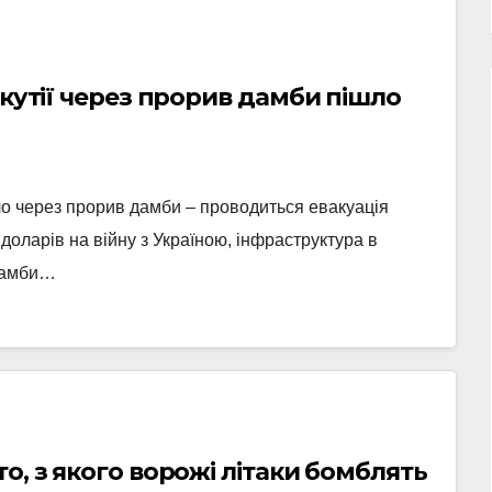
якутії через прорив дамби пішло
о через прорив дамби – проводиться евакуація
доларів на війну з Україною, інфраструктура в
дамби…
о, з якого ворожі літаки бомблять