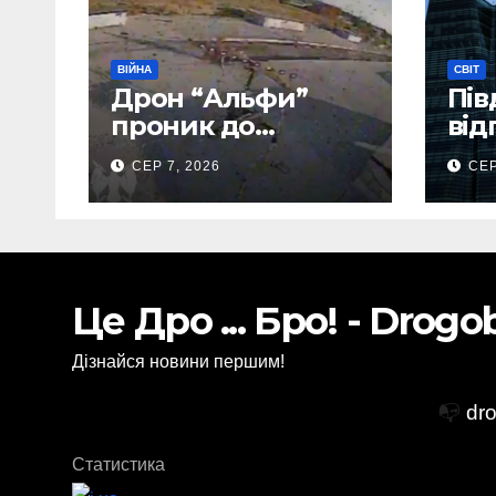
ВІЙНА
СВІТ
Дрон “Альфи”
Пів
проник до
від
Донецького
тис
СЕР 7, 2026
СЕР
аеропорту та
аві
спалив “Шахед”
ще до запуску
Це Дро ... Бро! - Drog
Дізнайся новини першим!
📭
dr
Статистика