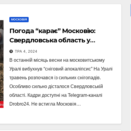
МОСКОВІЯ
Погода “карає” Московію:
Свердловська область у
“сніговому полоні” (Фото, Відео)
ТРА 4, 2024
В останній місяць весни на московитському
Уралі вибухнув “сніговий апокаліпсис” На Уралі
травень розпочався із сильних снігопадів.
Особливо сильно дісталося Свердловській
області. Кадри доступні на Telegram-каналі
Drobro24. Не встигла Московія…