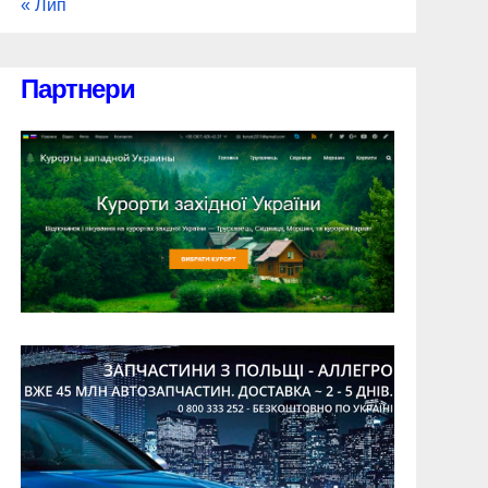
« Лип
Партнери