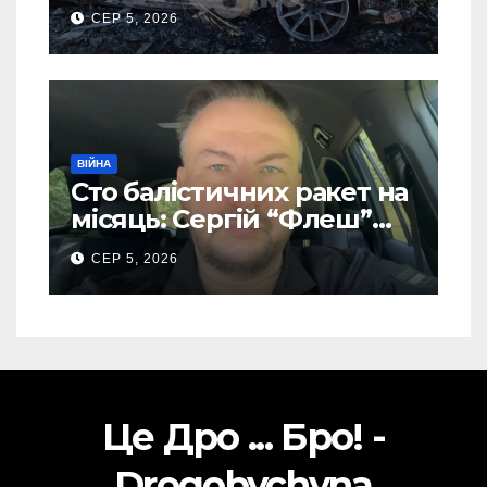
голови компанії-
СЕР 5, 2026
виробника дронів “Упир”
– перші подробиці
ВІЙНА
Сто балістичних ракет на
місяць: Сергій “Флеш”
закликав українців
СЕР 5, 2026
готуватися до гіршого
Це Дро ... Бро! -
Drogobychyna