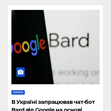
УКРАЇНА
В Україні запрацював чат-бот
Bard від Google на основі