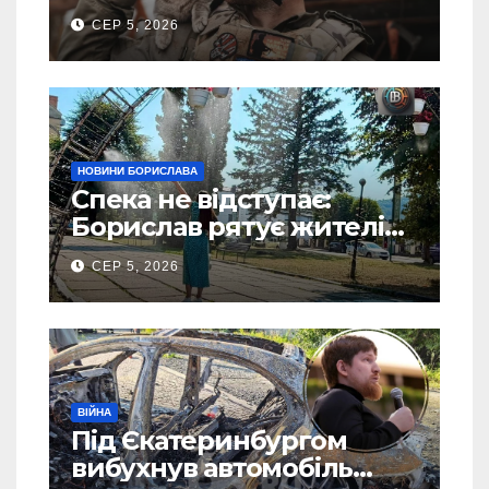
пророкують важливу
СЕР 5, 2026
посаду у ЗСУ
НОВИНИ БОРИСЛАВА
Спека не відступає:
Борислав рятує жителів
від рекордної спеки
СЕР 5, 2026
(Фото)
ВІЙНА
Під Єкатеринбургом
вибухнув автомобіль