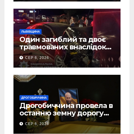
ЛЬВІВЩИНА
Один загиблий та двоє
травмованих внаслідок
ДТП на Самбірщині
СЕР 6, 2026
ДРОГОБИЧЧИНА
Дрогобиччина провела в
останню земну дорогу
свого Захисника – Олега
СЕР 6, 2026
Торського