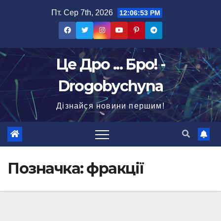
Перейти
Пт. Сер 7th, 2026
12:06:54 PM
до
вмісту
Це Дро ... Бро! -
Drogobychyna
Дізнайся новини першим!
Позначка:
фракції