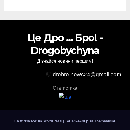
Це Дро ... Бро! -
Drogobychyna
Дізнайся новини першим!
📭
drobro.news24@gmail.com
Статистика
Сайт працює на WordPress
|
Тема:Newsup за
Themeansar
.