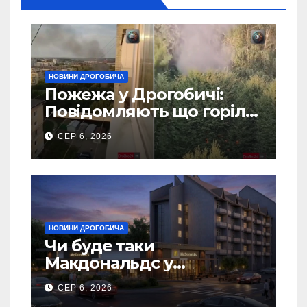
НОВИНИ ДРОГОБИЧА
Пожежа у Дрогобичі:
Повідомляють що горіло
5 гаражів (Відео)
СЕР 6, 2026
НОВИНИ ДРОГОБИЧА
Чи буде таки
Макдональдс у
Дрогобичі? (Фото)
СЕР 6, 2026