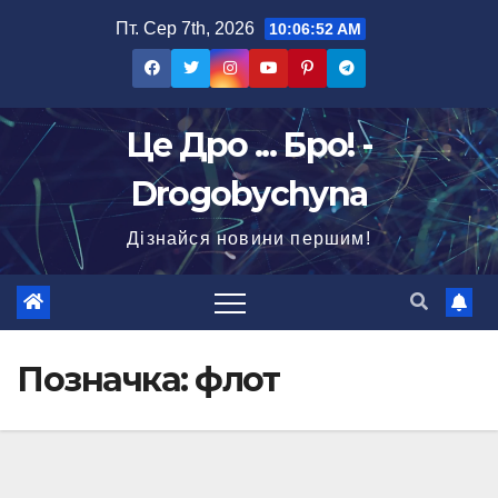
Перейти
Пт. Сер 7th, 2026
10:06:54 AM
до
вмісту
Це Дро ... Бро! -
Drogobychyna
Дізнайся новини першим!
Позначка:
флот