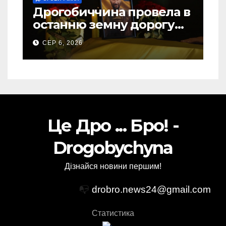
Дрогобиччина провела в
останню земну дорогу
свого Захисника – Олега
СЕР 6, 2026
Торського
Це Дро ... Бро! -
Drogobychyna
Дізнайся новини першим!
📭
drobro.news24@gmail.com
Статистика