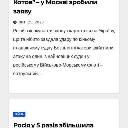
Котов” – у Москві зробили
заяву
ЛИП 25, 2023
Російські окупанти знову скаржаться на Україну,
що та нібито завдала удару по їхньому
плаваючому судну Безпілотні катери здійснили
атаку на один із найновіших суден у
російському Військово-Морському флоті –
патрульний…
ВІЙНА
Росія у 5 разів збільшила