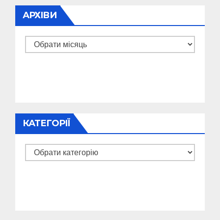
АРХІВИ
Архіви
КАТЕГОРІЇ
Категорії