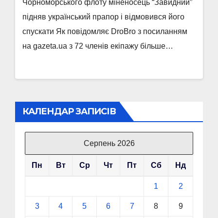
Чорноморського флоту міненосець “Завидний”
підняв український прапор і відмовився його
спускати Як повідомляє DroBro з посиланням
на gazeta.ua з 72 членів екіпажу більше…
КАЛЕНДАР ЗАПИСІВ
Серпень 2026
Пн
Вт
Ср
Чт
Пт
Сб
Нд
1
2
3
4
5
6
7
8
9