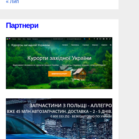
« Лип
Партнери