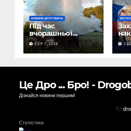
НОВИНИ ДРОГОБИЧА
МОСКО
Під час
Зах
вчорашньої
нак
пожежі у
Нав
СЕР 7, 2026
СЕР
Дрогобичі:
зая
“врятовано” 4
По
гаражі (Відео)
зоб
існ
Ста
Це Дро ... Бро! - Drog
Дізнайся новини першим!
📭
dr
Статистика