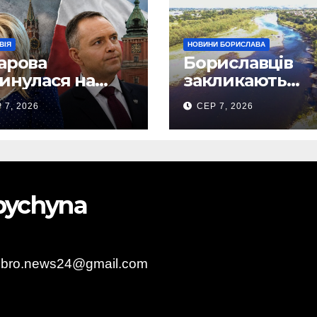
ВІЯ
НОВИНИ БОРИСЛАВА
арова
Бориславців
инулася на
закликають
роцького і
ощадливо
 7, 2026
СЕР 7, 2026
вила, що
використовува
льща
воду
ов’язана
уванням
ліну
obychyna
obro.news24@gmail.com