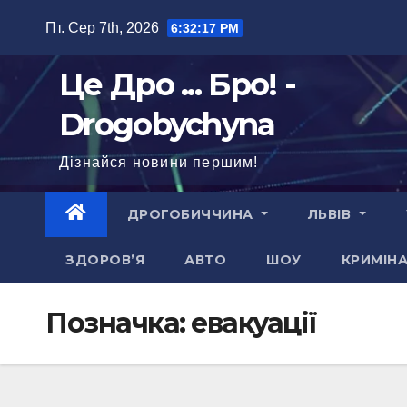
Перейти
Пт. Сер 7th, 2026
6:32:18 PM
до
вмісту
Це Дро ... Бро! -
Drogobychyna
Дізнайся новини першим!
ДРОГОБИЧЧИНА
ЛЬВІВ
ЗДОРОВ’Я
АВТО
ШОУ
КРИМІН
Позначка:
евакуації