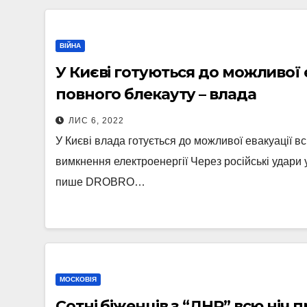
ВІЙНА
У Києві готуються до можливої е
повного блекауту – влада
ЛИС 6, 2022
У Києві влада готується до можливої евакуації вс
вимкнення електроенергії Через російські удари у
пише DROBRO…
МОСКОВІЯ
Сотні біженців з “ДНР” всю ніч 