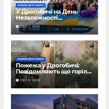
НОВИНИ ДРОГОБИЧА
У Дрогобичі на День
Незалежності
виступатимуть спортивні
СЕР 7, 2026
клубів громадии
НОВИНИ ДРОГОБИЧА
Пожежа у Дрогобичі:
Повідомляють що горіло
5 гаражів (Відео)
СЕР 6, 2026