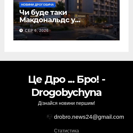
НОВИНИ ДРОГОБИЧА
Чи буде таки
Макдональдс у
Дрогобичі? (Фото)
СЕР 6, 2026
Це Дро ... Бро! -
Drogobychyna
Дізнайся новини першим!
📭
drobro.news24@gmail.com
Статистика