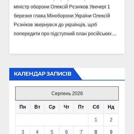
міністр оборони Олексій Рєзніков Увечері 1
березня глава Міноборони України Олексій
Рєзніков звернувся до українців, щоб
попередити про підступний план російських…
КАЛЕНДАР ЗАПИСІВ
Серпень 2026
Пн
Вт
Ср
Чт
Пт
Сб
Нд
1
2
3
4
5
6
7
8
9