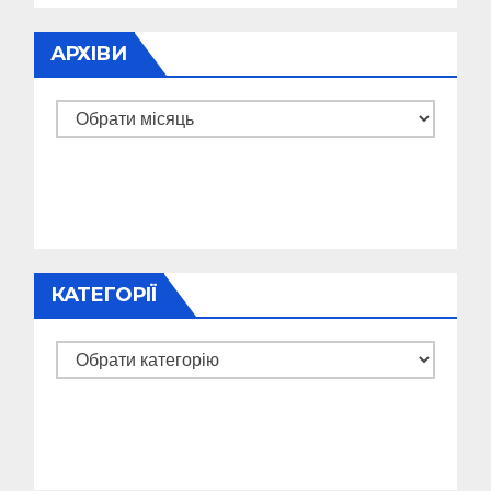
АРХІВИ
Архіви
КАТЕГОРІЇ
Категорії