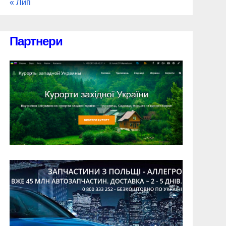
« Лип
Партнери