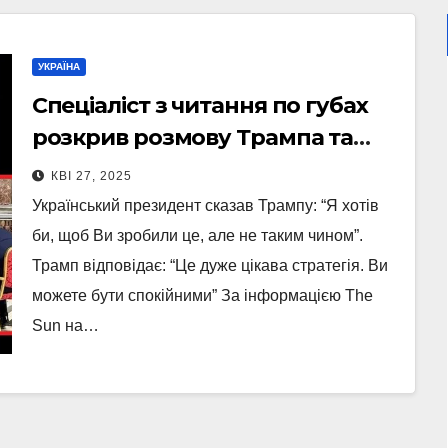
УКРАЇНА
Спеціаліст з читання по губах
розкрив розмову Трампа та
Зеленського в Римі – ЗМІ
КВІ 27, 2025
Український президент сказав Трампу: “Я хотів
би, щоб Ви зробили це, але не таким чином”.
Трамп відповідає: “Це дуже цікава стратегія. Ви
можете бути спокійними” За інформацією The
Sun на…