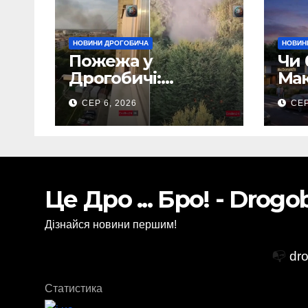
НОВИНИ ДРОГОБИЧА
НОВИН
Пожежа у
Чи 
Дрогобичі:
Мак
Повідомляють що
Дро
СЕР 6, 2026
СЕР
горіло 5 гаражів
(Відео)
Це Дро ... Бро! - Drog
Дізнайся новини першим!
📭
dr
Статистика