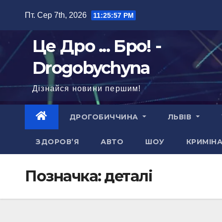
Перейти
Пт. Сер 7th, 2026
11:25:58 PM
до
вмісту
Це Дро ... Бро! -
Drogobychyna
Дізнайся новини першим!
ДРОГОБИЧЧИНА
ЛЬВІВ
ЗДОРОВ’Я
АВТО
ШОУ
КРИМІН
Позначка:
деталі