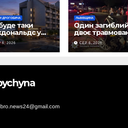
И ДРОГОБИЧА
ЛЬВІВЩИНА
буде таки
Один загиблий
дональдс у
двоє травмова
гобичі? (Фото)
внаслідок ДТП 
 6, 2026
СЕР 6, 2026
Самбірщині
obychyna
obro.news24@gmail.com