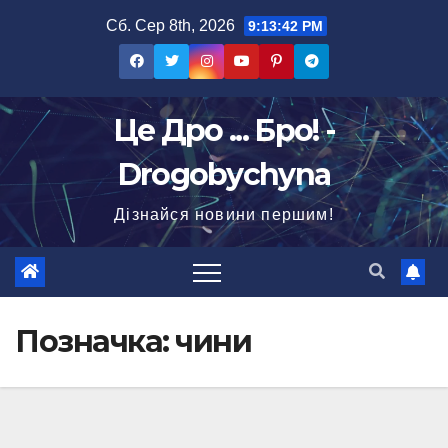
Перейти
Сб. Сер 8th, 2026
9:13:42 PM
до
вмісту
Це Дро ... Бро! -
Drogobychyna
Дізнайся новини першим!
Позначка:
чини