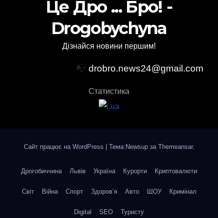
Це Дро ... Бро! -
Drogobychyna
Дізнайся новини першим!
📭
drobro.news24@gmail.com
Статистика
Сайт працює на WordPress
|
Тема:Newsup за
Themeansar
.
Дрогобиччина
Львів
Україна
Курорти
Криптовалюти
Світ
Війна
Спорт
Здоров’я
Авто
ШОУ
Кримінал
Digital
SEO
Туристу