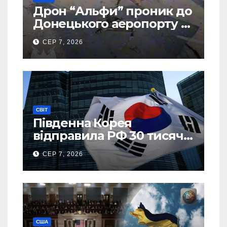
Дрон “Альфи” проник до
Донецького аеропорту та
спалив “Шахед” ще до
СЕР 7, 2026
запуску
СВІТ
Південна Корея
відправила РФ 30 тисяч
тонн авіапалива
СЕР 7, 2026
США