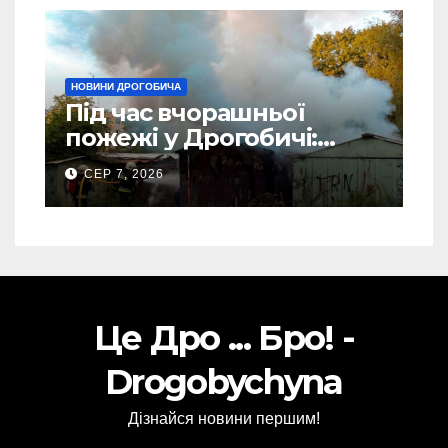
НОВИНИ ДРОГОБИЧА
Під час вчорашньої
пожежі у Дрогобичі:
“врятовано” 4 гаражі
СЕР 7, 2026
(Відео)
Це Дро ... Бро! -
Drogobychyna
Дізнайся новини першим!