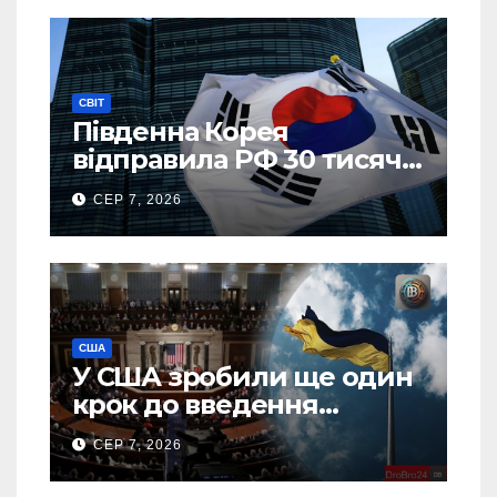
СВІТ
Південна Корея
відправила РФ 30 тисяч
тонн авіапалива
СЕР 7, 2026
США
У США зробили ще один
крок до введення
“пекельних санкцій”
СЕР 7, 2026
проти Росії