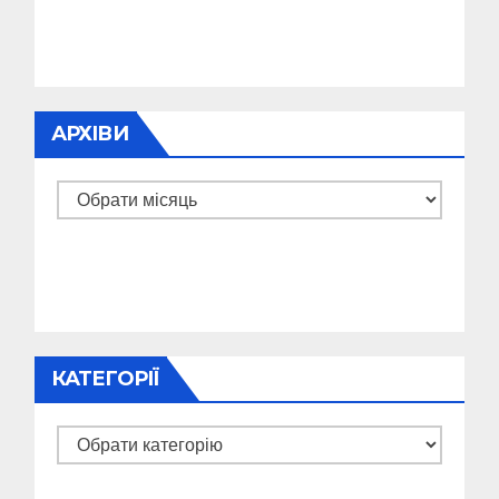
АРХІВИ
Архіви
КАТЕГОРІЇ
Категорії