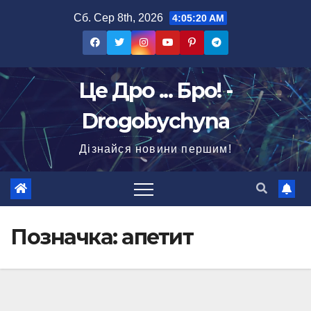
Перейти
Сб. Сер 8th, 2026
4:05:21 AM
до
вмісту
Це Дро ... Бро! -
Drogobychyna
Дізнайся новини першим!
Позначка:
апетит