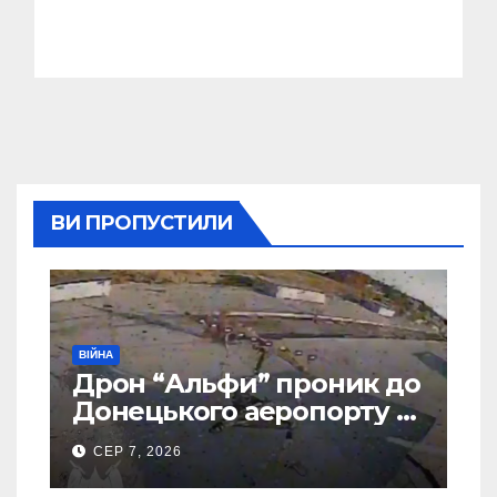
ВИ ПРОПУСТИЛИ
ВІЙНА
Дрон “Альфи” проник до
Донецького аеропорту та
спалив “Шахед” ще до
СЕР 7, 2026
запуску