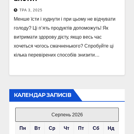
ТРА 3, 2025
Менше їсти і худнути і при цьому не відчувати
голоду? Ці п’ять продуктів допоможуть! Як
витримати здорову дієту, якщо весь час
хочеться чогось смачненького? Спробуйте ці
кілька перевірених способів знизити…
КАЛЕНДАР ЗАПИСІВ
Серпень 2026
Пн
Вт
Ср
Чт
Пт
Сб
Нд