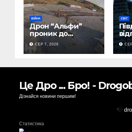
ВІЙНА
СВІТ
Дрон “Альфи”
Пів
проник до
від
Донецького
тис
СЕР 7, 2026
СЕР
аеропорту та
аві
спалив “Шахед”
ще до запуску
Це Дро ... Бро! - Drog
Дізнайся новини першим!
📭
dr
Статистика