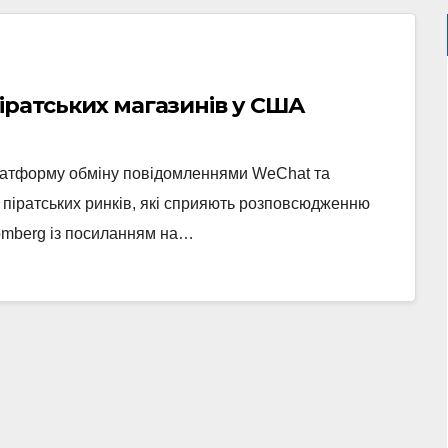
піратських магазинів у США
атформу обміну повідомленнями WeChat та
 піратських ринків, які сприяють розповсюдженню
oomberg із посиланням на…