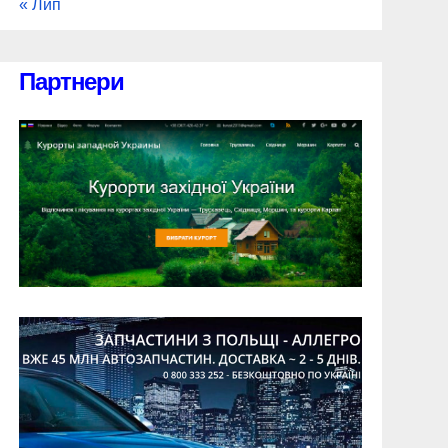
« Лип
Партнери