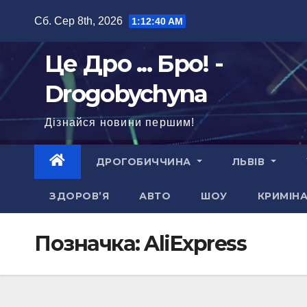
Перейти
Сб. Сер 8th, 2026
1:12:41 AM
до
вмісту
Це Дро ... Бро! -
Drogobychyna
Дізнайся новини першим!
ДРОГОБИЧЧИНА
ЛЬВІВ
ЗДОРОВ’Я
АВТО
ШОУ
КРИМІН
Позначка:
AliExpress